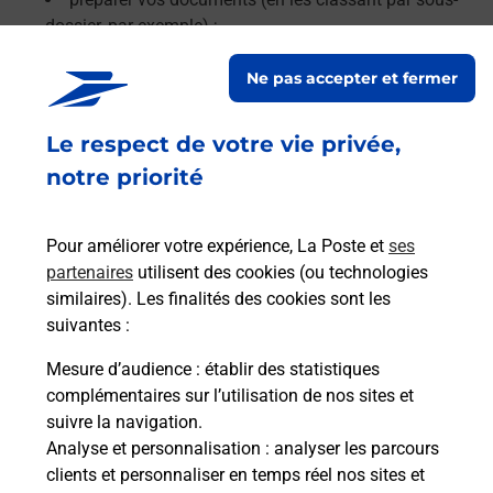
dossier, par exemple) ;
retirer les agrafes, trombones et décorner vos pages.
Ne pas accepter et fermer
Le lien s'ouvre dans un nouvel onglet
En savoir plus
Le respect de votre vie privée,
notre priorité
Services
Pour améliorer votre expérience, La Poste et
ses
partenaires
utilisent des cookies (ou technologies
En savoir plus
En sa
similaires). Les finalités des cookies sont les
suivantes :
Ache
Mesure d’audience
: établir des statistiques
dent
sui
OYES
complémentaires sur l’utilisation de nos sites et
ante
Vous
suivre la navigation.
de c
Analyse et personnalisation
: analyser les parcours
télé
clients et personnaliser en temps réel nos sites et
Post