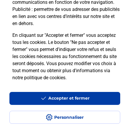
communications en fonction de votre navigation.
Publicité
: permettre de vous adresser des publicités
En
en lien avec vos centres d’intérêts sur notre site et
Envoyer un colis
en dehors.
Vous souhaitez envoyer un colis depuis : TROYES
En cliquant sur "Accepter et fermer" vous acceptez
CHARTREUX (10000) ? Découvrez toutes les
tous les cookies. Le bouton "Ne pas accepter et
solutions proposées par La Poste.
fermer" vous permet d'indiquer votre refus et seuls
les cookies nécessaires au fonctionnement du site
En savoir plus
seront déposés. Vous pouvez modifier vos choix à
tout moment ou obtenir plus d'informations via
notre politique de cookies
.
Questions fréquemment posées
Accepter et fermer
Quel est le prix d’une photocopie ?
Personnaliser
Où faire des photocopies à proximité