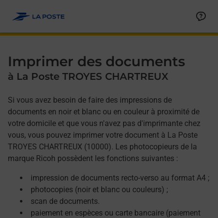
Allez au contenu
Afficher ou masquer la réponse
Afficher ou masquer la réponse
Afficher ou masquer la réponse
Afficher ou masquer la réponse
Imprimer des documents
à La Poste TROYES CHARTREUX
Si vous avez besoin de faire des impressions de
documents en noir et blanc ou en couleur à proximité de
votre domicile et que vous n'avez pas d'imprimante chez
vous, vous pouvez imprimer votre document à La Poste
TROYES CHARTREUX (10000). Les photocopieurs de la
marque Ricoh possèdent les fonctions suivantes :
impression de documents recto-verso au format A4 ;
photocopies (noir et blanc ou couleurs) ;
scan de documents.
paiement en espèces ou carte bancaire (paiement