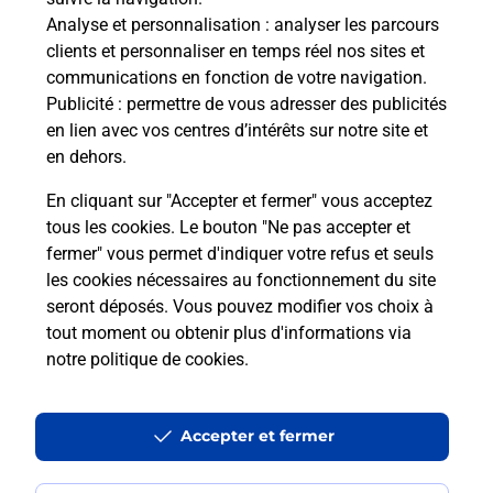
Analyse et personnalisation
: analyser les parcours
Vous souhaitez envoyer un colis depuis : TROYES
clients et personnaliser en temps réel nos sites et
CHARTREUX (10000) ? Découvrez toutes les
communications en fonction de votre navigation.
solutions proposées par La Poste.
Publicité
: permettre de vous adresser des publicités
en lien avec vos centres d’intérêts sur notre site et
En savoir plus
en dehors.
En cliquant sur "Accepter et fermer" vous acceptez
tous les cookies. Le bouton "Ne pas accepter et
fermer" vous permet d'indiquer votre refus et seuls
Questions fréquemment posées
les cookies nécessaires au fonctionnement du site
seront déposés. Vous pouvez modifier vos choix à
tout moment ou obtenir plus d'informations via
Quel est le prix d’une impression ?
notre politique de cookies
.
Où imprimer des documents autour
Accepter et fermer
de moi ?