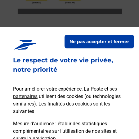
Ne pas accepter et fermer
Services
Le respect de votre vie privée,
En savoir plus
En sa
notre priorité
Ache
dent
sui
Pour améliorer votre expérience, La Poste et
ses
rieur
Vous
partenaires
utilisent des cookies (ou technologies
ez
de c
similaires). Les finalités des cookies sont les
ste à
télé
suivantes :
Post
Mesure d’audience
: établir des statistiques
complémentaires sur l’utilisation de nos sites et
En
Envoyer un colis
suivre la navigation.