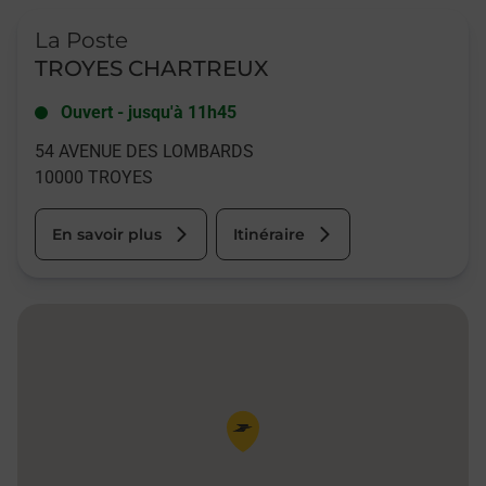
Le lien s'ouvre dans un nouvel onglet
La Poste
TROYES CHARTREUX
Ouvert
-
jusqu'à
11h45
54 AVENUE DES LOMBARDS
10000
TROYES
En savoir plus
Itinéraire
Pin de la carte