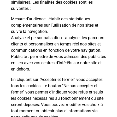
similaires). Les finalités des cookies sont les
TROYES CHARTREUX.
suivantes :
En savoir plus
Mesure d’audience
: établir des statistiques
complémentaires sur l’utilisation de nos sites et
En savoir plus
suivre la navigation.
Imprimer des documents
Analyse et personnalisation
: analyser les parcours
clients et personnaliser en temps réel nos sites et
Vous cherchez à faire des impressions à TROYES
communications en fonction de votre navigation.
CHARTREUX (10000) ? Retrouvez une imprimante
Publicité
: permettre de vous adresser des publicités
dans votre bureau de Poste.
en lien avec vos centres d’intérêts sur notre site et
en dehors.
En savoir plus
En cliquant sur "Accepter et fermer" vous acceptez
tous les cookies. Le bouton "Ne pas accepter et
fermer" vous permet d'indiquer votre refus et seuls
Localiser
Liste
Aube
TROYES
TROYES CHARTREUX
les cookies nécessaires au fonctionnement du site
seront déposés. Vous pouvez modifier vos choix à
tout moment ou obtenir plus d'informations via