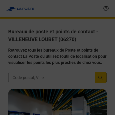
Allez au contenu
Afficher ou masquer la réponse
Afficher ou masquer la réponse
Afficher ou masquer la réponse
Afficher ou masquer la réponse
Afficher ou masquer la réponse
Bureaux de poste et points de contact -
VILLENEUVE LOUBET (06270)
Retrouvez tous les bureaux de Poste et points de
contact La Poste ou utilisez l'outil de localisation pour
visualiser les points les plus proches de chez vous.
Ville, Département, Code Postal