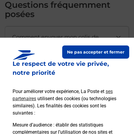
Questions fréquemment
posées
Comment envoyer mon colis de
chez moi ?
Ne pas accepter et fermer
Le respect de votre vie privée,
Est-il possible d’acheter un
notre priorité
emballage directement depuis un
bureau de Poste ?
Pour améliorer votre expérience, La Poste et
ses
partenaires
utilisent des cookies (ou technologies
Comment demander une
similaires). Les finalités des cookies sont les
modification de livraison ?
suivantes :
Mesure d’audience
: établir des statistiques
complémentaires sur l’utilisation de nos sites et