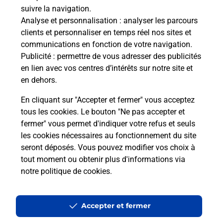
Comment La Poste participe-t-elle
suivre la navigation.
à votre sécurité au quotidien ?
Analyse et personnalisation
: analyser les parcours
clients et personnaliser en temps réel nos sites et
communications en fonction de votre navigation.
Puis-je passer mon code de la route
Publicité
: permettre de vous adresser des publicités
avec La Poste et sous quelles
en lien avec vos centres d’intérêts sur notre site et
conditions ?
en dehors.
En cliquant sur "Accepter et fermer" vous acceptez
tous les cookies. Le bouton "Ne pas accepter et
fermer" vous permet d'indiquer votre refus et seuls
Localiser
Liste
Alpes-Maritimes
VILLENEUVE LOUBET
les cookies nécessaires au fonctionnement du site
seront déposés. Vous pouvez modifier vos choix à
tout moment ou obtenir plus d'informations via
notre politique de cookies
.
Plan du site
Accessibilité : partiellement conforme
Accepter et fermer