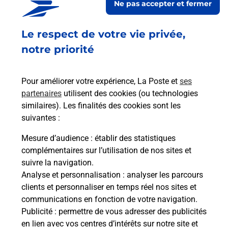
Ne pas accepter et fermer
Fermé
Le respect de votre vie privée,
2 RUE DE LA CHAPELLE
06270
VILLENEUVE LOUBET
notre priorité
En savoir plus
Pour améliorer votre expérience, La Poste et
ses
partenaires
utilisent des cookies (ou technologies
Malin !
similaires). Les finalités des cookies sont les
suivantes :
La Poste
Mesure d’audience
: établir des statistiques
en ligne
complémentaires sur l’utilisation de nos sites et
suivre la navigation.
Ouvert 24h/24
Analyse et personnalisation
: analyser les parcours
clients et personnaliser en temps réel nos sites et
En savoir plus
communications en fonction de votre navigation.
Publicité
: permettre de vous adresser des publicités
en lien avec vos centres d’intérêts sur notre site et