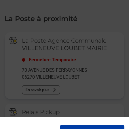
La Poste à proximité
La Poste Agence Communale
VILLENEUVE LOUBET MAIRIE
Fermeture Temporaire
70 AVENUE DES FERRAYONNES
06270
VILLENEUVE LOUBET
En savoir plus
Relais Pickup
ASSISTANCES SECRETARIAT
SERVICES