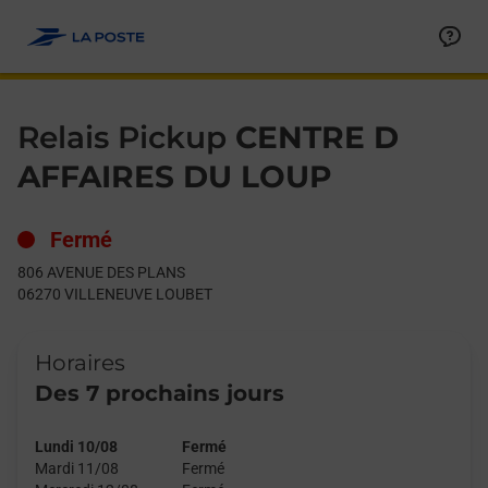
Le lien s'ouvre dans un nouvel onglet
Allez au contenu
Day of the Week
Get directions to Relais Pickup at 806 AVENUE DES PLANS VI
Hours
Relais Pickup
CENTRE D
AFFAIRES DU LOUP
Fermé
806 AVENUE DES PLANS
06270
VILLENEUVE LOUBET
Horaires
Des 7 prochains jours
Lundi 10/08
Fermé
Mardi 11/08
Fermé