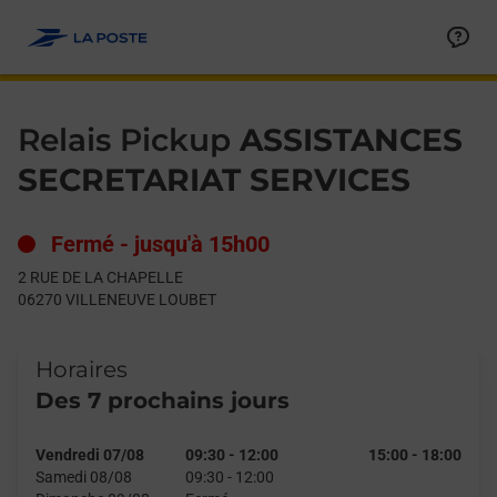
Le lien s'ouvre dans un nouvel onglet
Allez au contenu
Day of the Week
Get directions to Relais Pickup at 2 RUE DE LA CHAPELLE VIL
Hours
Relais Pickup
ASSISTANCES
SECRETARIAT SERVICES
Fermé
-
jusqu'à
15h00
2 RUE DE LA CHAPELLE
06270
VILLENEUVE LOUBET
Horaires
Des 7 prochains jours
Vendredi 07/08
09:30
-
12:00
15:00
-
18:00
Samedi 08/08
09:30
-
12:00