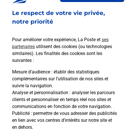
Ouvert
-
jusqu'à
18h00
Le respect de votre vie privée,
806 AVENUE DES PLANS
06270
VILLENEUVE LOUBET
notre priorité
En savoir plus
Pour améliorer votre expérience, La Poste et
ses
partenaires
utilisent des cookies (ou technologies
Malin !
similaires). Les finalités des cookies sont les
suivantes :
La Poste
Mesure d’audience
: établir des statistiques
en ligne
complémentaires sur l’utilisation de nos sites et
suivre la navigation.
Ouvert 24h/24
Analyse et personnalisation
: analyser les parcours
clients et personnaliser en temps réel nos sites et
En savoir plus
communications en fonction de votre navigation.
Publicité
: permettre de vous adresser des publicités
en lien avec vos centres d’intérêts sur notre site et
Recherchez un autre point de contact
en dehors.