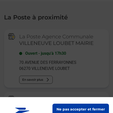
La Poste à proximité
La Poste Agence Communale
VILLENEUVE LOUBET MAIRIE
Ouvert
-
jusqu'à
17h30
70 AVENUE DES FERRAYONNES
06270
VILLENEUVE LOUBET
En savoir plus
Relais Pickup
CENTRE D AFFAIRES DU LOUP
Ne pas accepter et fermer