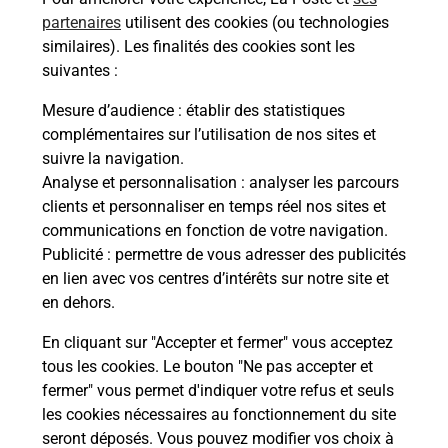
proposées par La Poste.
partenaires
utilisent des cookies (ou technologies
similaires). Les finalités des cookies sont les
En savoir plus
suivantes :
En savoir plus
Mesure d’audience
: établir des statistiques
complémentaires sur l’utilisation de nos sites et
Souscrire à la téléassistance
suivre la navigation.
Analyse et personnalisation
: analyser les parcours
Besoin d’un système de téléassistance à l’intérieur
clients et personnaliser en temps réel nos sites et
et/ou à l’extérieur de votre domicile ? Découvrez
communications en fonction de votre navigation.
les offres téléalarme dans votre bureau de Poste à
Publicité
: permettre de vous adresser des publicités
TENDE.
en lien avec vos centres d’intérêts sur notre site et
en dehors.
En savoir plus
En cliquant sur "Accepter et fermer" vous acceptez
tous les cookies. Le bouton "Ne pas accepter et
fermer" vous permet d'indiquer votre refus et seuls
Localiser
Liste
Alpes-Maritimes
TENDE
TENDE
les cookies nécessaires au fonctionnement du site
seront déposés. Vous pouvez modifier vos choix à