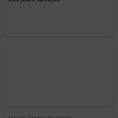
Mardi
08:45
-
12:00
13:30
-
16:00
Mercredi
08:45
-
12:00
13:30
-
16:00
Jeudi
08:45
-
12:00
14:15
-
16:00
Vendredi
08:45
-
12:00
Samedi
Fermé
Dimanche
Fermé