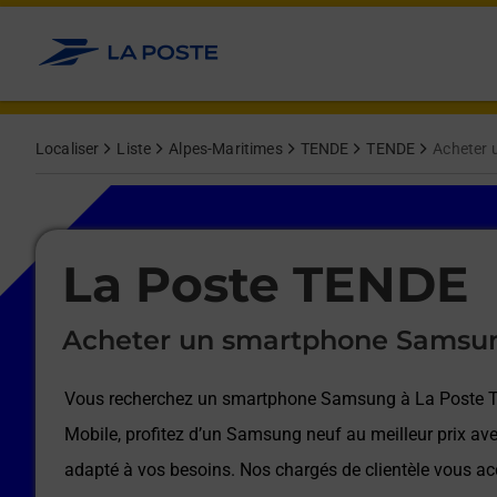
Le lien s'ouvre dans un nouvel onglet
Allez au contenu
Afficher ou masquer la réponse
Afficher ou masquer la réponse
Afficher ou masquer la réponse
Afficher ou masquer la réponse
Afficher ou masquer la réponse
Afficher ou masquer la réponse
Localiser
Liste
Alpes-Maritimes
TENDE
TENDE
Acheter
Le lien s'ouvre dans un nouvel onglet
La Poste TENDE
Acheter un smartphone Samsu
Vous recherchez un smartphone Samsung à
La Poste
Mobile, profitez d’un Samsung neuf au meilleur prix ave
adapté à vos besoins. Nos chargés de clientèle vous 