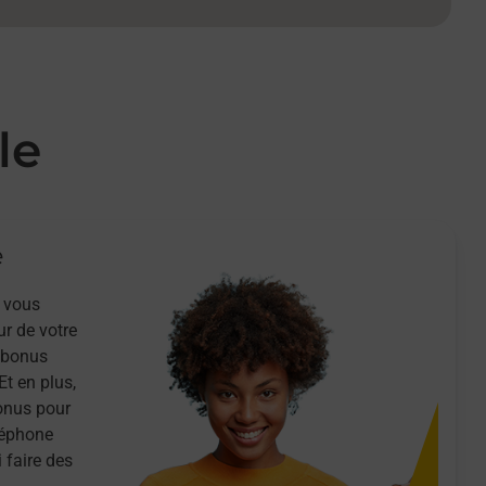
le
e
 vous
ur de votre
n bonus
Et en plus,
onus pour
léphone
 faire des