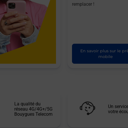
remplacer !
En savoir plus sur le pr
mobile
La qualité du
Un service
réseau 4G/4G+/5G
votre écou
Bouygues Telecom