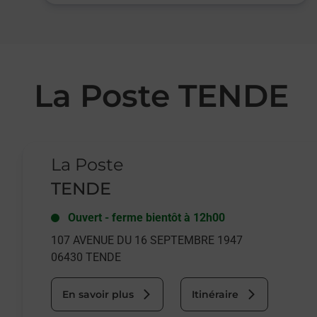
La Poste TENDE
Le lien s'ouvre dans un nouvel onglet
La Poste
TENDE
Ouvert
-
ferme bientôt à
12h00
107 AVENUE DU 16 SEPTEMBRE 1947
06430
TENDE
En savoir plus
Itinéraire