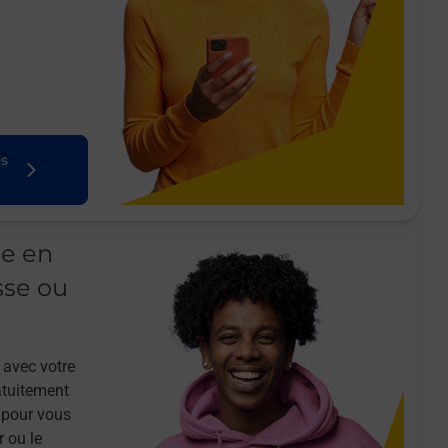
us
le en
sse ou
 avec votre
atuitement
 pour vous
r ou le