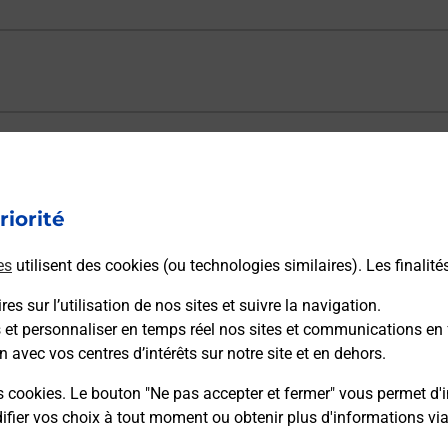
ectement depuis un bureau de Poste ?
riorité
vraison ?
es
utilisent des cookies (ou technologies similaires). Les finalité
es sur l’utilisation de nos sites et suivre la navigation.
sécurité au quotidien ?
s et personnaliser en temps réel nos sites et communications en 
n avec vos centres d’intérêts sur notre site et en dehors.
 Poste et sous quelles conditions ?
s cookies. Le bouton "Ne pas accepter et fermer" vous permet d'i
fier vos choix à tout moment ou obtenir plus d'informations vi