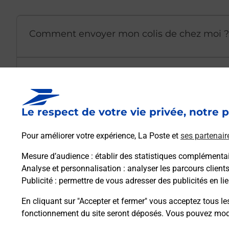
Comment envoyer mon colis de chez moi ?
Est-il possible d’acheter un emballage dir
Le respect de votre vie privée, notre p
Comment demander une modification de li
Pour améliorer votre expérience, La Poste et
ses partenair
Mesure d’audience
: établir des statistiques complémentair
Comment La Poste participe-t-elle à votre 
Analyse et personnalisation
: analyser les parcours client
Publicité
: permettre de vous adresser des publicités en lie
Puis-je passer mon code de la route avec La
En cliquant sur "Accepter et fermer" vous acceptez tous le
fonctionnement du site seront déposés. Vous pouvez modi