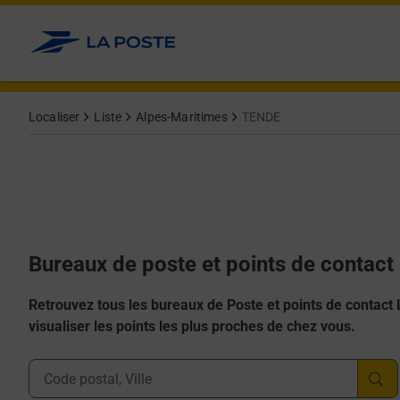
Allez au contenu
Afficher ou masquer la réponse
Afficher ou masquer la réponse
Afficher ou masquer la réponse
Afficher ou masquer la réponse
Afficher ou masquer la réponse
Localiser
Liste
Alpes-Maritimes
TENDE
Bureaux de poste et points de contac
Retrouvez tous les bureaux de Poste et points de contact La
visualiser les points les plus proches de chez vous.
Ville, Département, Code Postal