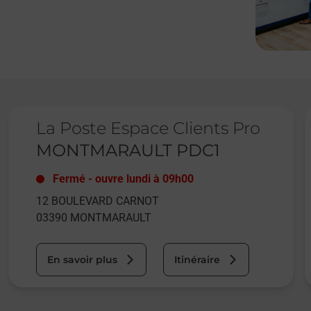
Le lien s'ouvre dans un nouvel onglet
L
La Poste Espace Clients Pro
MONTMARAULT PDC1
Fermé
-
ouvre lundi à
09h00
12 BOULEVARD CARNOT
03390
MONTMARAULT
En savoir plus
Itinéraire