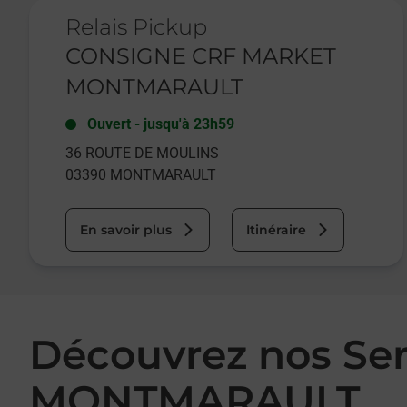
Le lien s'ouvre dans un nouvel onglet
Relais Pickup
CONSIGNE CRF MARKET
MONTMARAULT
Ouvert
-
jusqu'à
23h59
36 ROUTE DE MOULINS
03390
MONTMARAULT
En savoir plus
Itinéraire
Découvrez nos Se
MONTMARAULT