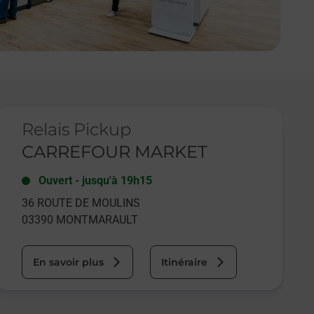
e lien s'ouvre dans un nouvel onglet
Relais Pickup
CARREFOUR MARKET
Ouvert
-
jusqu'à
19h15
36 ROUTE DE MOULINS
03390
MONTMARAULT
En savoir plus
Itinéraire