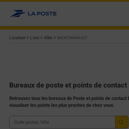
Allez au contenu
Afficher ou masquer la réponse
Afficher ou masquer la réponse
Afficher ou masquer la réponse
Afficher ou masquer la réponse
Afficher ou masquer la réponse
Localiser
Liste
Allier
MONTMARAULT
Bureaux de poste et points de conta
Retrouvez tous les bureaux de Poste et points de contact La
visualiser les points les plus proches de chez vous.
Ville, Département, Code Postal