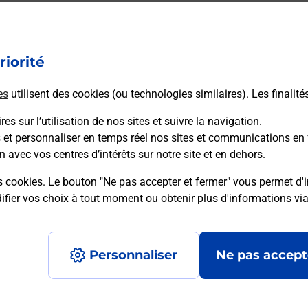
ectement depuis un bureau de Poste ?
riorité
vraison ?
es
utilisent des cookies (ou technologies similaires). Les finalité
es sur l’utilisation de nos sites et suivre la navigation.
s et personnaliser en temps réel nos sites et communications en 
sécurité au quotidien ?
n avec vos centres d’intérêts sur notre site et en dehors.
s cookies. Le bouton "Ne pas accepter et fermer" vous permet d'i
 Poste et sous quelles conditions ?
fier vos choix à tout moment ou obtenir plus d'informations vi
Personnaliser
Ne pas accept
Accessibilité : partiellement conforme
Conditions contractuel