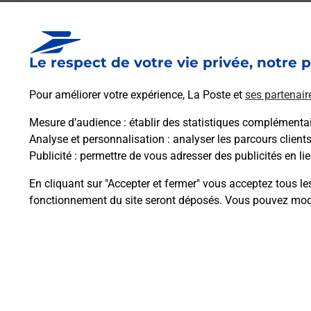
Est-il possible d’acheter un emballage dir
Le respect de votre vie privée, notre p
Comment demander une modification de li
Pour améliorer votre expérience, La Poste et
ses partenair
Mesure d’audience
: établir des statistiques complémentair
Analyse et personnalisation
: analyser les parcours client
Comment La Poste participe-t-elle à votre 
Publicité
: permettre de vous adresser des publicités en lie
En cliquant sur "Accepter et fermer" vous acceptez tous le
Puis-je passer mon code de la route avec La
fonctionnement du site seront déposés. Vous pouvez modi
Plan du site