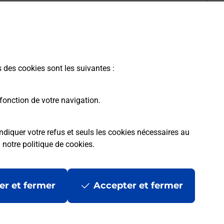
s des cookies sont les suivantes :
fonction de votre navigation.
ndiquer votre refus et seuls les cookies nécessaires au
a
notre politique de cookies
.
er et fermer
Accepter et fermer
les
Mentions légales
Données personnelles et cookies