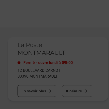
Le lien s'ouvre dans un nouvel onglet
La Poste
MONTMARAULT
Fermé
-
ouvre lundi à
09h00
12 BOULEVARD CARNOT
03390
MONTMARAULT
En savoir plus
Itinéraire