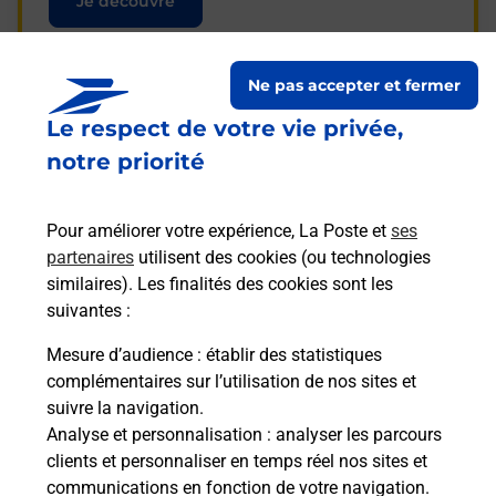
Je découvre
Ne pas accepter et fermer
Le respect de votre vie privée,
Questions fréquemment
notre priorité
posées
Pour améliorer votre expérience, La Poste et
ses
partenaires
utilisent des cookies (ou technologies
La téléassistance classique avec
similaires). Les finalités des cookies sont les
médaillon d’alarme qu’est ce que
suivantes :
c’est ?
Mesure d’audience
: établir des statistiques
complémentaires sur l’utilisation de nos sites et
Comment fonctionne la
suivre la navigation.
téléassistance classique ?
Analyse et personnalisation
: analyser les parcours
clients et personnaliser en temps réel nos sites et
communications en fonction de votre navigation.