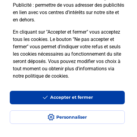
Publicité
: permettre de vous adresser des publicités
Comment est installée la
en lien avec vos centres d’intérêts sur notre site et
téléassistance classique ?
en dehors.
En cliquant sur "Accepter et fermer" vous acceptez
tous les cookies. Le bouton "Ne pas accepter et
Localiser
Liste
Liste - téléassistance
fermer" vous permet d'indiquer votre refus et seuls
Allier - téléassistance
Montmarault - téléassistance
les cookies nécessaires au fonctionnement du site
seront déposés. Vous pouvez modifier vos choix à
tout moment ou obtenir plus d'informations via
notre politique de cookies
.
Plan du site
Accessibilité : partiellement conforme
Accepter et fermer
Conditions contractuelles
Personnaliser
Mentions légales