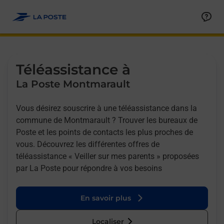
Allez au contenu
Afficher ou masquer la réponse
Afficher ou masquer la réponse
Afficher ou masquer la réponse
Téléassistance à
La Poste Montmarault
Vous désirez souscrire à une téléassistance dans la
commune de Montmarault ? Trouver les bureaux de
Poste et les points de contacts les plus proches de
vous. Découvrez les différentes offres de
téléassistance « Veiller sur mes parents » proposées
par La Poste pour répondre à vos besoins
En savoir plus
Localiser