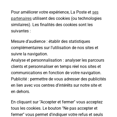
Besoin d’un système de téléassistance à l’intérieur
Pour améliorer votre expérience, La Poste et
ses
et/ou à l’extérieur de votre domicile ? Découvrez
partenaires
utilisent des cookies (ou technologies
les offres téléalarme dans votre bureau de Poste à
similaires). Les finalités des cookies sont les
MONTMARAULT.
suivantes :
En savoir plus
Mesure d’audience
: établir des statistiques
complémentaires sur l’utilisation de nos sites et
En savoir plus
suivre la navigation.
Envoyer un colis
Analyse et personnalisation
: analyser les parcours
clients et personnaliser en temps réel nos sites et
Vous souhaitez envoyer un colis depuis :
communications en fonction de votre navigation.
MONTMARAULT (03390) ? Découvrez toutes les
Publicité
: permettre de vous adresser des publicités
solutions proposées par La Poste.
en lien avec vos centres d’intérêts sur notre site et
en dehors.
En savoir plus
En cliquant sur "Accepter et fermer" vous acceptez
tous les cookies. Le bouton "Ne pas accepter et
fermer" vous permet d'indiquer votre refus et seuls