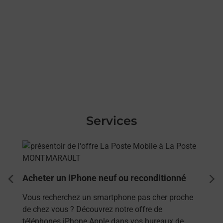
Services
En savoir plus
Acheter un iPhone neuf ou reconditionné
dent
sui
Vous recherchez un smartphone pas cher proche
de chez vous ? Découvrez notre offre de
téléphones iPhone Apple dans vos bureaux de