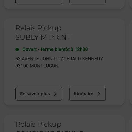
Le lien s'ouvre dans un nouvel onglet
L
Relais Pickup
SUBLY M PRINT
Ouvert
-
ferme bientôt à
12h30
53 AVENUE JOHN FITZGERALD KENNEDY
03100
MONTLUCON
En savoir plus
Itinéraire
Le lien s'ouvre dans un nouvel onglet
L
Relais Pickup