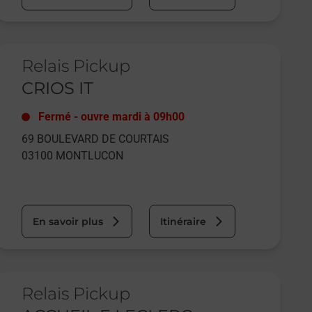
e lien s'ouvre dans un nouvel onglet
Relais Pickup
CRIOS IT
Fermé
-
ouvre mardi à
09h00
69 BOULEVARD DE COURTAIS
03100
MONTLUCON
En savoir plus
Itinéraire
e lien s'ouvre dans un nouvel onglet
Relais Pickup