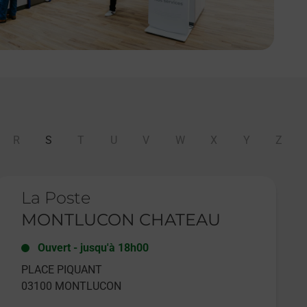
R
S
T
U
V
W
X
Y
Z
e lien s'ouvre dans un nouvel onglet
La Poste
MONTLUCON CHATEAU
Ouvert
-
jusqu'à
18h00
PLACE PIQUANT
03100
MONTLUCON