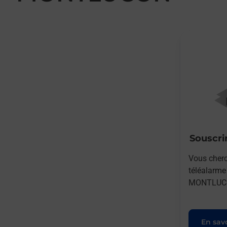
Souscrir
Vous cherc
téléalarm
MONTLUCON
En savo