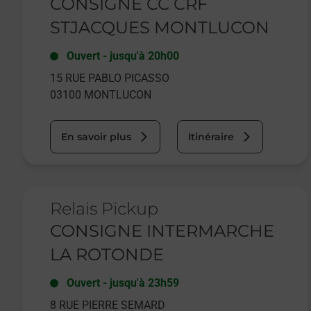
CONSIGNE CC CRF
STJACQUES MONTLUCON
Ouvert
-
jusqu'à
20h00
15 RUE PABLO PICASSO
03100
MONTLUCON
En savoir plus
Itinéraire
Le lien s'ouvre dans un nouvel onglet
Relais Pickup
CONSIGNE INTERMARCHE
LA ROTONDE
Ouvert
-
jusqu'à
23h59
8 RUE PIERRE SEMARD