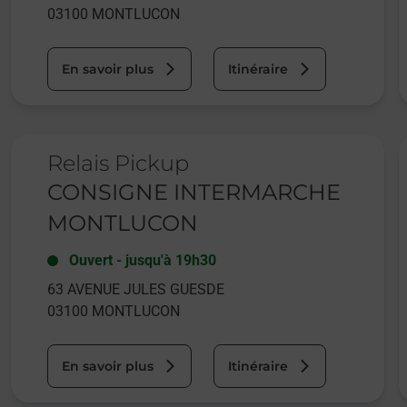
03100
MONTLUCON
En savoir plus
Itinéraire
Le lien s'ouvre dans un nouvel onglet
L
Relais Pickup
CONSIGNE INTERMARCHE
MONTLUCON
Ouvert
-
jusqu'à
19h30
63 AVENUE JULES GUESDE
03100
MONTLUCON
En savoir plus
Itinéraire