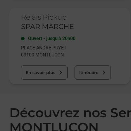
Le lien s'ouvre dans un nouvel onglet
Relais Pickup
SPAR MARCHE
Ouvert
-
jusqu'à
20h00
PLACE ANDRE PUYET
03100
MONTLUCON
En savoir plus
Itinéraire
Découvrez nos Se
MONTLUCON