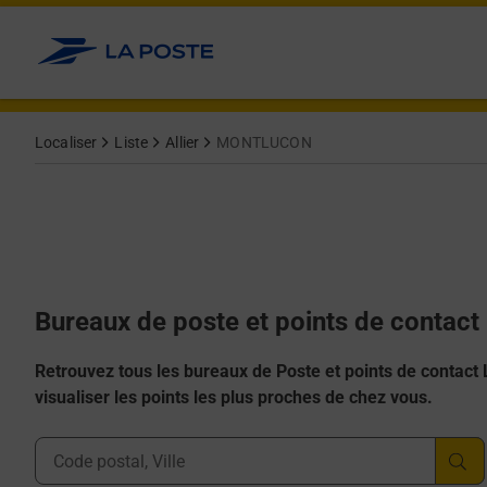
Allez au contenu
Afficher ou masquer la réponse
Afficher ou masquer la réponse
Afficher ou masquer la réponse
Afficher ou masquer la réponse
Afficher ou masquer la réponse
Localiser
Liste
Allier
MONTLUCON
Bureaux de poste et points de conta
Retrouvez tous les bureaux de Poste et points de contact La
visualiser les points les plus proches de chez vous.
Ville, Département, Code Postal