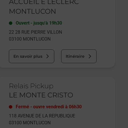
ACCUEIL E LECLERC
MONTLUCON
Ouvert
-
jusqu'à
19h30
22 28 RUE PIERRE VILLON
03100
MONTLUCON
En savoir plus
Itinéraire
e lien s'ouvre dans un nouvel onglet
Relais Pickup
LE MONTE CRISTO
Fermé
-
ouvre vendredi à
06h30
118 AVENUE DE LA REPUBLIQUE
03100
MONTLUCON