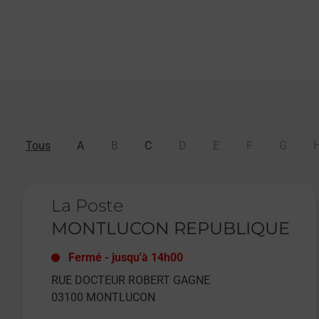
Tous
A
B
C
D
E
F
G
Le lien s'ouvre dans un nouvel onglet
La Poste
MONTLUCON REPUBLIQUE
Fermé
-
jusqu'à
14h00
RUE DOCTEUR ROBERT GAGNE
03100
MONTLUCON