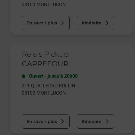
03100
MONTLUCON
En savoir plus
Itinéraire
Le lien s'ouvre dans un nouvel onglet
Relais Pickup
CARREFOUR
Ouvert
-
jusqu'à
20h00
211 QUAI LEDRU ROLLIN
03100
MONTLUCON
En savoir plus
Itinéraire