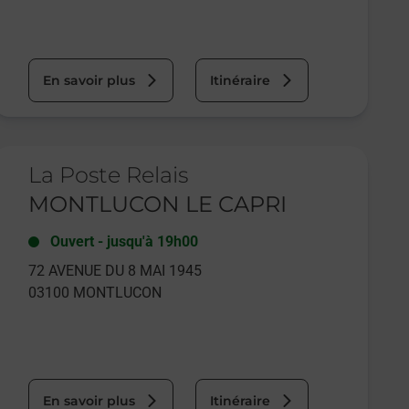
En savoir plus
Itinéraire
e lien s'ouvre dans un nouvel onglet
La Poste Relais
MONTLUCON LE CAPRI
Ouvert
-
jusqu'à
19h00
72 AVENUE DU 8 MAI 1945
03100
MONTLUCON
En savoir plus
Itinéraire