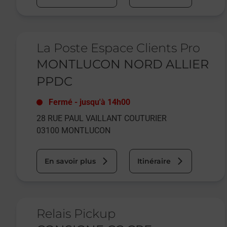
Le lien s'ouvre dans un nouvel onglet
La Poste Espace Clients Pro
MONTLUCON NORD ALLIER
PPDC
Fermé
-
jusqu'à
14h00
28 RUE PAUL VAILLANT COUTURIER
03100
MONTLUCON
En savoir plus
Itinéraire
Le lien s'ouvre dans un nouvel onglet
Relais Pickup