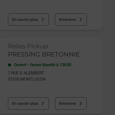
En savoir plus
Itinéraire
e lien s'ouvre dans un nouvel onglet
Relais Pickup
PRESSING BRETONNIE
Ouvert
-
ferme bientôt à
12h30
7 RUE D ALEMBERT
03100
MONTLUCON
En savoir plus
Itinéraire