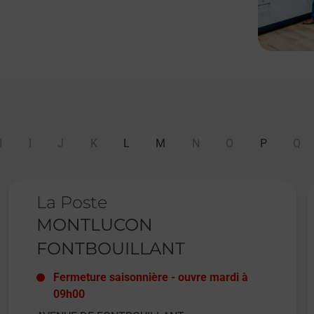
H
I
J
K
L
M
N
O
P
Q
Le lien s'ouvre dans un nouvel onglet
L
La Poste
MONTLUCON
FONTBOUILLANT
Fermeture saisonnière
-
ouvre mardi à
09h00