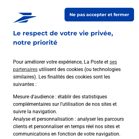
CONSIGNE PICKUP ACTION
MONTLUCON
Ne pas accepter et fermer
Ouvert
-
jusqu'à
23h59
Le respect de votre vie privée,
RUE BENOIT FRACHON
03100
MONTLUCON
notre priorité
En savoir plus
Pour améliorer votre expérience, La Poste et
ses
partenaires
utilisent des cookies (ou technologies
Malin !
similaires). Les finalités des cookies sont les
suivantes :
La Poste
Mesure d’audience
: établir des statistiques
en ligne
complémentaires sur l’utilisation de nos sites et
suivre la navigation.
Ouvert 24h/24
Analyse et personnalisation
: analyser les parcours
clients et personnaliser en temps réel nos sites et
En savoir plus
communications en fonction de votre navigation.