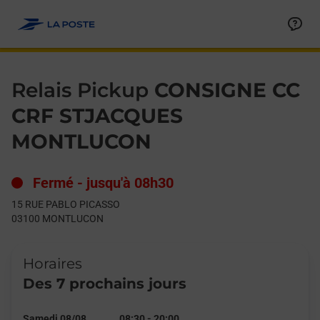
Le lien s'ouvre dans un nouvel onglet
Allez au contenu
Day of the Week
Get directions to Relais Pickup at 15 RUE PABLO PICASSO M
Hours
Relais Pickup
CONSIGNE CC
CRF STJACQUES
MONTLUCON
Fermé
-
jusqu'à
08h30
15 RUE PABLO PICASSO
03100
MONTLUCON
Horaires
Des 7 prochains jours
Samedi 08/08
08:30
-
20:00