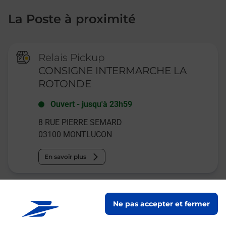
La Poste à proximité
Relais Pickup
CONSIGNE INTERMARCHE LA
ROTONDE
Ouvert
-
jusqu'à
23h59
8 RUE PIERRE SEMARD
03100
MONTLUCON
En savoir plus
Relais Pickup
Ne pas accepter et fermer
CRIOS IT