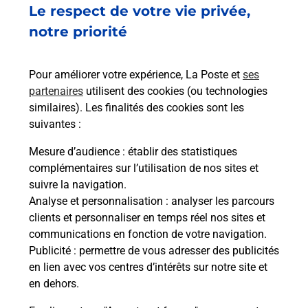
Fermé
-
ouvre mardi à
09h00
Le respect de votre vie privée,
69 BOULEVARD DE COURTAIS
notre priorité
03100
MONTLUCON
Pour améliorer votre expérience, La Poste et
ses
En savoir plus
partenaires
utilisent des cookies (ou technologies
similaires). Les finalités des cookies sont les
Malin !
suivantes :
Mesure d’audience
: établir des statistiques
La Poste
complémentaires sur l’utilisation de nos sites et
en ligne
suivre la navigation.
Analyse et personnalisation
: analyser les parcours
Ouvert 24h/24
clients et personnaliser en temps réel nos sites et
communications en fonction de votre navigation.
En savoir plus
Publicité
: permettre de vous adresser des publicités
en lien avec vos centres d’intérêts sur notre site et
en dehors.
Recherchez un autre point de contact