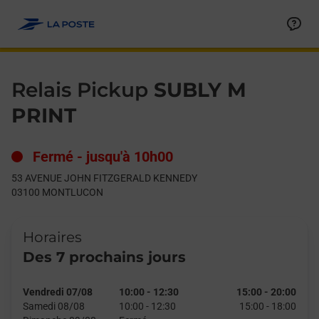
Le lien s'ouvre dans un nouvel onglet
Allez au contenu
Day of the Week
Get directions to Relais Pickup at 53 AVENUE JOHN FITZG
Hours
Relais Pickup
SUBLY M
PRINT
Fermé
-
jusqu'à
10h00
53 AVENUE JOHN FITZGERALD KENNEDY
03100
MONTLUCON
Horaires
Des 7 prochains jours
Vendredi 07/08
10:00
-
12:30
15:00
-
20:00
Samedi 08/08
10:00
-
12:30
15:00
-
18:00