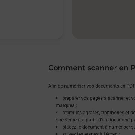
Comment scanner en 
Afin de numériser vos documents en PDF, 
préparer vos pages à scanner et v
marques ;
retirer les agrafes, trombones et 
directement à partir d'un document p
placez le document à numériser sur
suivez les étapes à l'écran ;