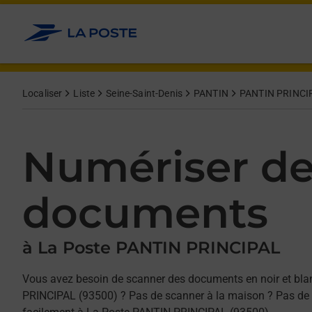
Allez au contenu
Afficher ou masquer la réponse
Afficher ou masquer la réponse
Afficher ou masquer la réponse
Localiser
Liste
Seine-Saint-Denis
PANTIN
PANTIN PRINCI
Numériser d
documents
à La Poste PANTIN PRINCIPAL
Vous avez besoin de scanner des documents en noir et bla
PRINCIPAL (93500) ? Pas de scanner à la maison ? Pas de s