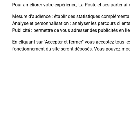
Pour améliorer votre expérience, La Poste et
ses partenair
Mesure d’audience
: établir des statistiques complémentair
Analyse et personnalisation
: analyser les parcours client
Questions fréque
Publicité
: permettre de vous adresser des publicités en lie
En cliquant sur "Accepter et fermer" vous acceptez tous le
fonctionnement du site seront déposés. Vous pouvez modi
Quel est le prix d’une numérisati
Où faire des numérisations à pro
Comment numériser un docume