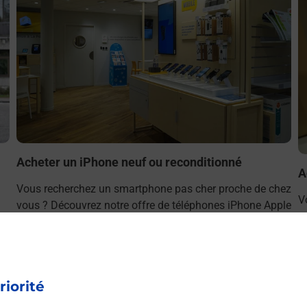
Acheter un iPhone neuf ou reconditionné
A
Vous recherchez un smartphone pas cher proche de chez
V
vous ? Découvrez notre offre de téléphones iPhone Apple
v
dans vos bureaux de Poste à PANTIN PRINCIPAL
S
(93500) !
P
En savoir plus
riorité