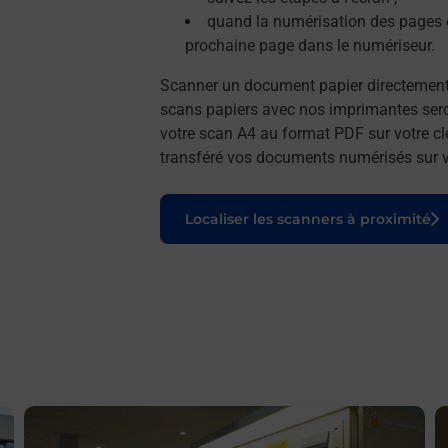
quand la numérisation des pages e
prochaine page dans le numériseur.
Scanner un document papier directemen
scans papiers avec nos imprimantes seron
votre scan A4 au format PDF sur votre cl
transféré vos documents numérisés sur vo
Le lien s'ouvre dans un nouvel onglet
Localiser les scanners à proximité
En savoir plus
E