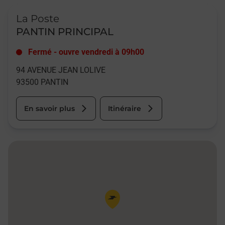
Le lien s'ouvre dans un nouvel onglet
La Poste
PANTIN PRINCIPAL
Fermé
-
ouvre vendredi à
09h00
94 AVENUE JEAN LOLIVE
93500
PANTIN
En savoir plus
Itinéraire
Pin de la carte