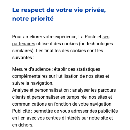
Le respect de votre vie privée,
Ach
dent
sui
TIN
notre priorité
te
Vous
de c
télé
Pour améliorer votre expérience, La Poste et
ses
de P
partenaires
utilisent des cookies (ou technologies
similaires). Les finalités des cookies sont les
En
suivantes :
Acheter un iPhone neuf ou reconditionné
Mesure d’audience
: établir des statistiques
Vous recherchez un smartphone pas cher proche
complémentaires sur l’utilisation de nos sites et
de chez vous ? Découvrez notre offre de
suivre la navigation.
téléphones iPhone Apple dans vos bureaux de
Analyse et personnalisation
: analyser les parcours
Poste à PANTIN PRINCIPAL (93500) !
clients et personnaliser en temps réel nos sites et
communications en fonction de votre navigation.
En savoir plus
Publicité
: permettre de vous adresser des publicités
en lien avec vos centres d’intérêts sur notre site et
en dehors.