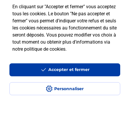
En cliquant sur "Accepter et fermer" vous acceptez
Questions fréquemment posées
tous les cookies. Le bouton "Ne pas accepter et
fermer" vous permet d'indiquer votre refus et seuls
les cookies nécessaires au fonctionnement du site
Comment retourner un colis acheté
seront déposés. Vous pouvez modifier vos choix à
en ligne depuis votre boîte aux lettres
tout moment ou obtenir plus d'informations via
?
notre politique de cookies
.
Comment envoyer un colis ou faire un
retour chez un e-commerçant sans se
Accepter et fermer
déplacer ?
Personnaliser
Envoyer un petit colis au meilleur
prix ?
Localiser
Liste
Seine-Saint-Denis
PANTIN