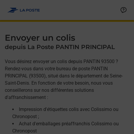
Allez au contenu
Afficher ou masquer la réponse
Afficher ou masquer la réponse
Afficher ou masquer la réponse
Envoyer un colis
depuis La Poste PANTIN PRINCIPAL
Vous désirez envoyer un colis depuis PANTIN 93500 ?
Rendez-vous dans votre bureau de poste PANTIN
PRINCIPAL (93500), situé dans le département de Seine-
Saint-Denis. En fonction de votre besoin, nous vous
conseillerons sur nos différentes solutions
d'affranchissement :
Impression d'étiquettes colis avec Colissimo ou
Chronopost ;
Achat d'emballages préaffranchis Colissimo ou
Chronopost