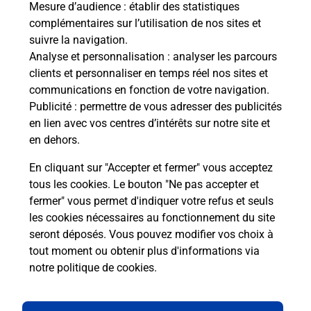
Mesure d’audience
: établir des statistiques
S'inscrire au code de la route
complémentaires sur l’utilisation de nos sites et
suivre la navigation.
Vous cherchez à passer votre code de la route auto
Analyse et personnalisation
: analyser les parcours
ou moto dans la commune Avon ? Découvrez toutes
clients et personnaliser en temps réel nos sites et
nos solutions.
communications en fonction de votre navigation.
Publicité
: permettre de vous adresser des publicités
En savoir plus
en lien avec vos centres d’intérêts sur notre site et
en dehors.
En cliquant sur "Accepter et fermer" vous acceptez
tous les cookies. Le bouton "Ne pas accepter et
Localiser
Liste
Liste - téléassistance
fermer" vous permet d'indiquer votre refus et seuls
Seine-et-Marne - téléassistance
Avon - téléassistance
les cookies nécessaires au fonctionnement du site
seront déposés. Vous pouvez modifier vos choix à
tout moment ou obtenir plus d'informations via
notre politique de cookies
.
Plan du site