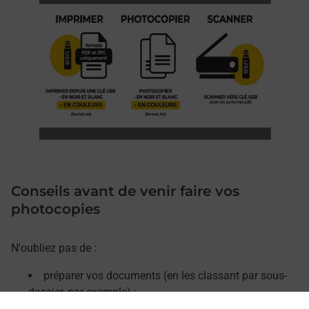
Conseils avant de venir faire vos
photocopies
N'oubliez pas de :
préparer vos documents (en les classant par sous-
dossier, par exemple) ;
retirer les agrafes, trombones et décorner vos pages.