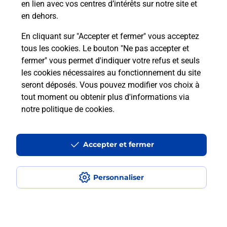
En
en lien avec vos centres d’intérêts sur notre site et
Envoyer un colis
en dehors.
Vous souhaitez envoyer un colis depuis :
En cliquant sur "Accepter et fermer" vous acceptez
ALBERTVILLE (73200) ? Découvrez toutes les
tous les cookies. Le bouton "Ne pas accepter et
solutions proposées par La Poste.
fermer" vous permet d'indiquer votre refus et seuls
les cookies nécessaires au fonctionnement du site
En savoir plus
seront déposés. Vous pouvez modifier vos choix à
tout moment ou obtenir plus d'informations via
notre politique de cookies
.
Questions fréquemment posées
Accepter et fermer
Quel est le prix d’une photocopie ?
Personnaliser
Où faire des photocopies à proximité
?