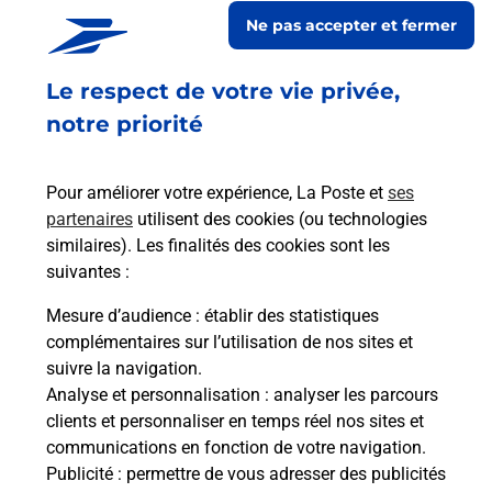
Ne pas accepter et fermer
Le lien s'ouvre dans un nouvel onglet
En savoir plus
Le respect de votre vie privée,
notre priorité
Services
Pour améliorer votre expérience, La Poste et
ses
partenaires
utilisent des cookies (ou technologies
En savoir plus
En sa
similaires). Les finalités des cookies sont les
suivantes :
à
Ache
Mesure d’audience
: établir des statistiques
dent
sui
ée
complémentaires sur l’utilisation de nos sites et
Vous
suivre la navigation.
de c
Analyse et personnalisation
: analyser les parcours
télé
clients et personnaliser en temps réel nos sites et
Post
communications en fonction de votre navigation.
Publicité
: permettre de vous adresser des publicités