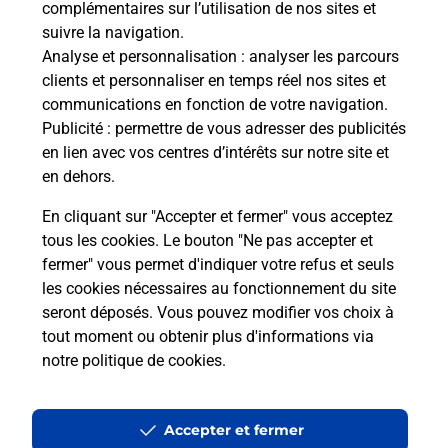
complémentaires sur l’utilisation de nos sites et
suivre la navigation.
Quel réseau utilise La Poste Mobile ?
Analyse et personnalisation
: analyser les parcours
clients et personnaliser en temps réel nos sites et
communications en fonction de votre navigation.
Est-ce que je peux garder mon
Publicité
: permettre de vous adresser des publicités
numéro de mobile gratuitement ?
en lien avec vos centres d’intérêts sur notre site et
en dehors.
Est-ce que je peux bénéficier de la 5G
avec La Poste Mobile ?
En cliquant sur "Accepter et fermer" vous acceptez
tous les cookies. Le bouton "Ne pas accepter et
fermer" vous permet d'indiquer votre refus et seuls
Est-ce que je peux utiliser mon forfait
à l’étranger avec La Poste Mobile ?
les cookies nécessaires au fonctionnement du site
seront déposés. Vous pouvez modifier vos choix à
tout moment ou obtenir plus d'informations via
Est-ce que je peux payer mon iPhone
notre politique de cookies
.
en plusieurs fois avec La Poste Mobile
?
Accepter et fermer
Est-ce que je peux assurer mon