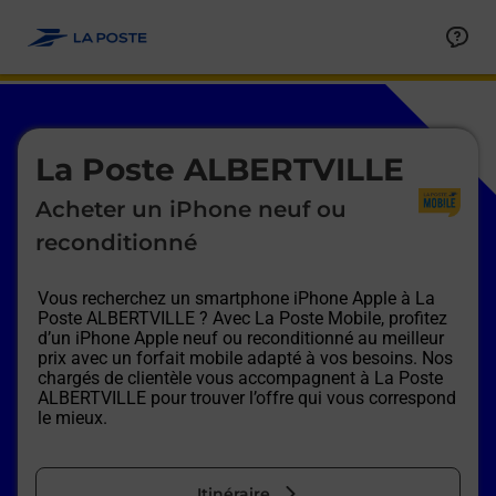
Le lien s'ouvre dans un nouvel onglet
Allez au contenu
Afficher ou masquer la réponse
Afficher ou masquer la réponse
Afficher ou masquer la réponse
Afficher ou masquer la réponse
Afficher ou masquer la réponse
Afficher ou masquer la réponse
Le lien s'ouvre dans un nouvel onglet
La Poste ALBERTVILLE
Acheter un iPhone neuf ou
reconditionné
Vous recherchez un smartphone iPhone Apple à
La
Poste ALBERTVILLE
? Avec La Poste Mobile, profitez
d’un iPhone Apple neuf ou reconditionné au meilleur
prix avec un forfait mobile adapté à vos besoins. Nos
chargés de clientèle vous accompagnent à
La Poste
ALBERTVILLE
pour trouver l’offre qui vous correspond
le mieux.
Itinéraire