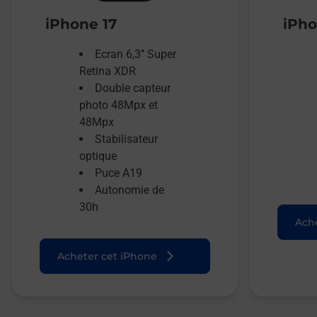
iPhone 17
iPho
Ecran 6,3’’ Super
Retina XDR
Double capteur
photo 48Mpx et
48Mpx
Stabilisateur
optique
Puce A19
Autonomie de
30h
Ache
Acheter cet iPhone