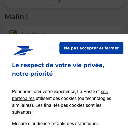
Malin !
La Poste
en ligne
Ne pas accepter et fermer
Ouvert 24h/24
Le respect de votre vie privée,
En savoir plus
notre priorité
Recherchez un autre point de contact
Pour améliorer votre expérience, La Poste et
ses
partenaires
utilisent des cookies (ou technologies
similaires). Les finalités des cookies sont les
suivantes :
Questions fréquemment posées
Mesure d’audience
: établir des statistiques