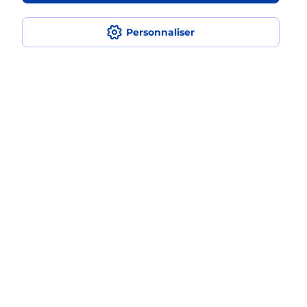
iPhone ?
Personnaliser
Localiser
Liste
Savoie
ALBERTVILLE
ALBERTVILLE
Acheter un iPhone neuf ou reconditionné
Plan du site
Accessibilité : partiellement conforme
Conditions contractuelles
Mentions légales
Données personnelles et cookies