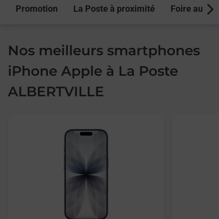
Promotion
La Poste à proximité
Foire aux q
Next
Nos meilleurs smartphones
iPhone Apple à La Poste
ALBERTVILLE