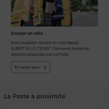
de c
télé
de P
En
Envoyer un colis
Vous souhaitez envoyer un colis depuis :
ALBERTVILLE (73200) ? Découvrez toutes les
solutions proposées par La Poste.
En savoir plus
La Poste à proximité