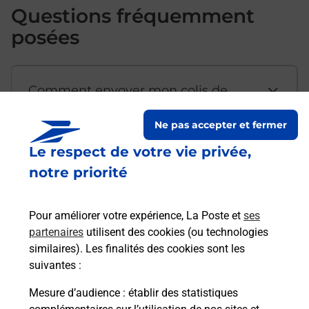
Questions fréquemment
posées
Comment envoyer mon colis de
chez moi ?
Ne pas accepter et fermer
Le respect de votre vie privée,
Est-il possible d’acheter un
notre priorité
emballage directement depuis un
bureau de Poste ?
Pour améliorer votre expérience, La Poste et
ses
partenaires
utilisent des cookies (ou technologies
Comment demander une
similaires). Les finalités des cookies sont les
modification de livraison ?
suivantes :
Mesure d’audience
: établir des statistiques