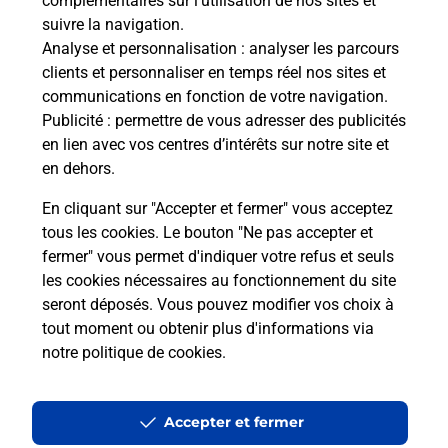
complémentaires sur l’utilisation de nos sites et
Comment La Poste participe-t-elle
suivre la navigation.
à votre sécurité au quotidien ?
Analyse et personnalisation
: analyser les parcours
clients et personnaliser en temps réel nos sites et
communications en fonction de votre navigation.
Puis-je passer mon code de la route
Publicité
: permettre de vous adresser des publicités
avec La Poste et sous quelles
en lien avec vos centres d’intérêts sur notre site et
conditions ?
en dehors.
En cliquant sur "Accepter et fermer" vous acceptez
tous les cookies. Le bouton "Ne pas accepter et
fermer" vous permet d'indiquer votre refus et seuls
Localiser
Liste
Rhône
IRIGNY
les cookies nécessaires au fonctionnement du site
seront déposés. Vous pouvez modifier vos choix à
tout moment ou obtenir plus d'informations via
notre politique de cookies
.
Plan du site
Accessibilité : partiellement conforme
Accepter et fermer