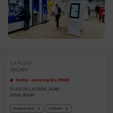
Le lien s'ouvre dans un nouvel onglet
La Poste
IRIGNY
Fermé
-
ouvre mardi à
09h00
PLACE DE LA CROIX JAUNE
69540
IRIGNY
En savoir plus
Itinéraire