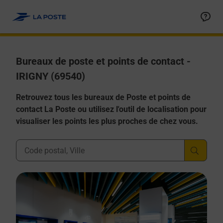
Allez au contenu
Afficher ou masquer la réponse
Afficher ou masquer la réponse
Afficher ou masquer la réponse
Afficher ou masquer la réponse
Afficher ou masquer la réponse
Bureaux de poste et points de contact -
IRIGNY (69540)
Retrouvez tous les bureaux de Poste et points de
contact La Poste ou utilisez l'outil de localisation pour
visualiser les points les plus proches de chez vous.
Ville, Département, Code Postal