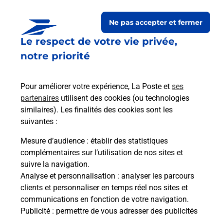
Ne pas accepter et fermer
Le respect de votre vie privée,
Questions fréquemment
notre priorité
posées
Pour améliorer votre expérience, La Poste et
ses
partenaires
utilisent des cookies (ou technologies
La téléassistance classique avec
similaires). Les finalités des cookies sont les
médaillon d’alarme qu’est ce que
suivantes :
c’est ?
Mesure d’audience
: établir des statistiques
complémentaires sur l’utilisation de nos sites et
Comment fonctionne la
suivre la navigation.
téléassistance classique ?
Analyse et personnalisation
: analyser les parcours
clients et personnaliser en temps réel nos sites et
communications en fonction de votre navigation.
Publicité
: permettre de vous adresser des publicités
Comment est installée la