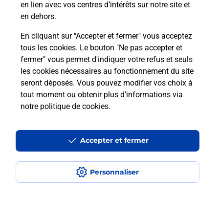
en lien avec vos centres d’intérêts sur notre site et
téléassistance classique ?
en dehors.
En cliquant sur "Accepter et fermer" vous acceptez
tous les cookies. Le bouton "Ne pas accepter et
Localiser
Liste
Liste - téléassistance
fermer" vous permet d'indiquer votre refus et seuls
Rhône - téléassistance
Irigny - téléassistance
les cookies nécessaires au fonctionnement du site
seront déposés. Vous pouvez modifier vos choix à
tout moment ou obtenir plus d'informations via
notre politique de cookies
.
Plan du site
Accessibilité : partiellement conforme
Accepter et fermer
Conditions contractuelles
Personnaliser
Mentions légales
Données personnelles et cookies