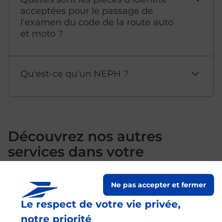
acceptées pour le passage de
l'examen du code de la route auto
et moto ?
Qu'est-ce qu'un NEPH ?
Découvrez nos autres
services dans votre
commune Craponne
Ne pas accepter et fermer
Le respect de votre vie privée,
notre priorité