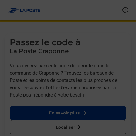
Allez au contenu
Afficher ou masquer la réponse
Afficher ou masquer la réponse
Afficher ou masquer la réponse
Afficher ou masquer la réponse
Passez le code à
La Poste Craponne
Vous désirez passer le code de la route dans la
commune de Craponne ? Trouvez les bureaux de
Poste et les points de contacts les plus proches de
vous. Découvrez l’offre d’examen proposée par La
Poste pour répondre à votre besoin
En savoir plus
Localiser