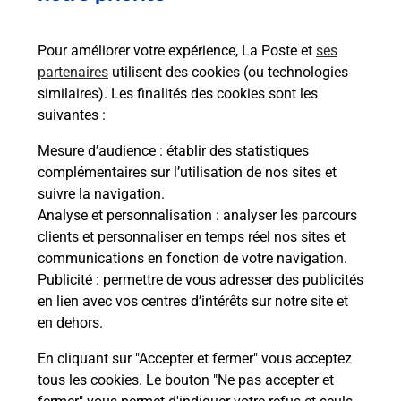
Pour améliorer votre expérience, La Poste et
ses
partenaires
utilisent des cookies (ou technologies
similaires). Les finalités des cookies sont les
suivantes :
Souscrire à la téléassistance
Mesure d’audience
: établir des statistiques
complémentaires sur l’utilisation de nos sites et
Vous cherchez une téléassistance, téléalarme dans
suivre la navigation.
la commune Craponne ?
Analyse et personnalisation
: analyser les parcours
Découvrez nos offres.
clients et personnaliser en temps réel nos sites et
communications en fonction de votre navigation.
En savoir plus
Publicité
: permettre de vous adresser des publicités
en lien avec vos centres d’intérêts sur notre site et
en dehors.
En cliquant sur "Accepter et fermer" vous acceptez
tous les cookies. Le bouton "Ne pas accepter et
Localiser
Liste
Liste - examen code de la route
Rhône - examen code de la route