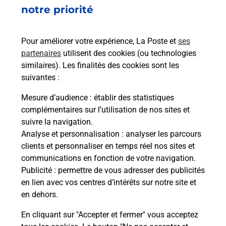
Code de la route auto ou moto
notre priorité
Vous cherchez à passer votre code de la route auto
ou moto au Bureau La Poste - OULLINS (69600) ?
Pour améliorer votre expérience, La Poste et
ses
Découvrez l'offre proposée par La Poste.
partenaires
utilisent des cookies (ou technologies
similaires). Les finalités des cookies sont les
En savoir plus
Je réserve
suivantes :
En savoir plus
Mesure d’audience
: établir des statistiques
Permis Bateau
complémentaires sur l’utilisation de nos sites et
Vous cherchez à passer votre permis bateau à
suivre la navigation.
Oullins (69600) ? Découvrez l'offre proposée par
Analyse et personnalisation
: analyser les parcours
La Poste.
clients et personnaliser en temps réel nos sites et
communications en fonction de votre navigation.
Publicité
En savoir plus
: permettre de vous adresser des publicités
en lien avec vos centres d’intérêts sur notre site et
en dehors.
Je réserve ma session
En cliquant sur "Accepter et fermer" vous acceptez