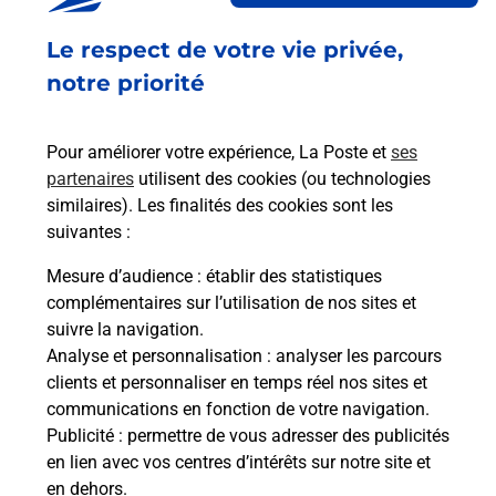
Fermé
-
jusqu'à
14h00
Le respect de votre vie privée,
1 RUE DE LA REPUBLIQUE
66190
COLLIOURE
notre priorité
En savoir plus
Pour améliorer votre expérience, La Poste et
ses
partenaires
utilisent des cookies (ou technologies
Malin !
similaires). Les finalités des cookies sont les
suivantes :
La Poste
Mesure d’audience
: établir des statistiques
en ligne
complémentaires sur l’utilisation de nos sites et
suivre la navigation.
Ouvert 24h/24
Analyse et personnalisation
: analyser les parcours
clients et personnaliser en temps réel nos sites et
En savoir plus
communications en fonction de votre navigation.
Publicité
: permettre de vous adresser des publicités
en lien avec vos centres d’intérêts sur notre site et
Recherchez un autre point de contact
en dehors.