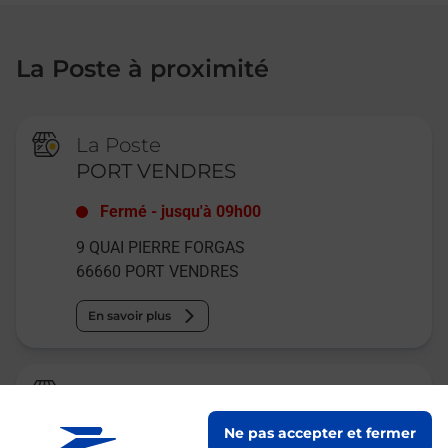
La Poste à proximité
La Poste
PORT VENDRES
Fermé
-
jusqu'à
09h00
9 QUAI PIERRE FORGAS
66660
PORT VENDRES
En savoir plus
La Poste
COLLIOURE
Ne pas accepter et fermer