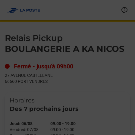
Le lien s'ouvre dans un nouvel onglet
Allez au contenu
Day of the Week
Get directions to Relais Pickup at 27 AVENUE CASTELLANE P
Hours
Relais Pickup
BOULANGERIE A KA NICOS
Fermé
-
jusqu'à
09h00
27 AVENUE CASTELLANE
66660
PORT VENDRES
Horaires
Des 7 prochains jours
Jeudi 06/08
09:00
-
19:00
Vendredi 07/08
09:00
-
19:00