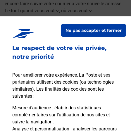
encore faire suivre votre courrier à votre nouvelle adresse.
Le tout quand vous voulez, où vous voulez.
Découvrez toutes les offres et services en ligne de
Ne pas accepter et fermer
La Poste
Le respect de votre vie privée,
notre priorité
Pour améliorer votre expérience, La Poste et
ses
partenaires
utilisent des cookies (ou technologies
similaires). Les finalités des cookies sont les
suivantes :
Mesure d’audience
: établir des statistiques
complémentaires sur l’utilisation de nos sites et
suivre la navigation.
Analyse et personnalisation
: analyser les parcours