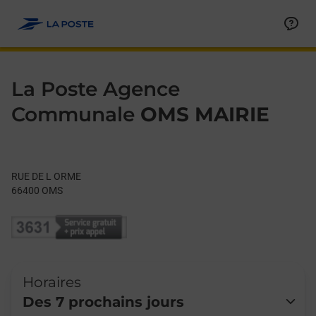
Le lien s'ouvre dans un nouvel onglet
Allez au contenu
Day of the Week
Get directions to La Poste Agence Communale at RUE DE L O
Hours
La Poste Agence
Communale
OMS MAIRIE
RUE DE L ORME
66400
OMS
Horaires
Des 7 prochains jours