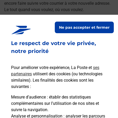
encore faire suivre votre courrier à votre nouvelle adresse.
Le tout quand vous voulez, où vous voulez.
Découvrez toutes les offres et services en ligne de
Ne pas accepter et fermer
La Poste
Le respect de votre vie privée,
notre priorité
Pour améliorer votre expérience, La Poste et
ses
partenaires
utilisent des cookies (ou technologies
similaires). Les finalités des cookies sont les
suivantes :
Mesure d’audience
: établir des statistiques
complémentaires sur l’utilisation de nos sites et
suivre la navigation.
Analyse et personnalisation
: analyser les parcours