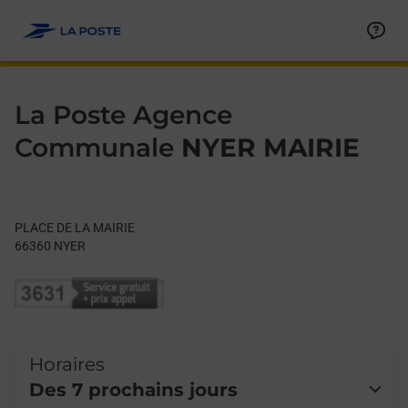
Le lien s'ouvre dans un nouvel onglet
Allez au contenu
Day of the Week
Get directions to La Poste Agence Communale at PLACE DE LA
Hours
La Poste Agence
Communale
NYER MAIRIE
PLACE DE LA MAIRIE
66360
NYER
Horaires
Des 7 prochains jours