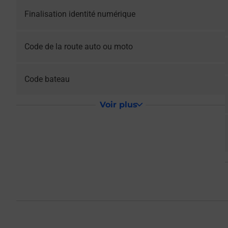
Le lien s'ouvre dans un nouvel onglet
Finalisation identité numérique
Le lien s'ouvre dans un nouvel onglet
Code de la route auto ou moto
Le lien s'ouvre dans un nouvel onglet
Code bateau
Voir plus