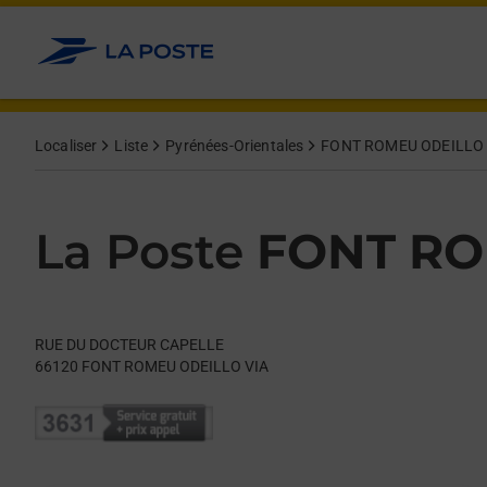
Le lien s'ouvre dans un nouvel onglet
Allez au contenu
Day of the Week
Get directions to La Poste at RUE DU DOCTEUR CAPELLE FON
Hours
Localiser
Liste
Pyrénées-Orientales
FONT ROMEU ODEILLO 
La Poste
FONT RO
RUE DU DOCTEUR CAPELLE
66120
FONT ROMEU ODEILLO VIA