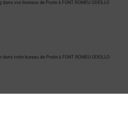
ung dans vos bureaux de Poste à FONT ROMEU ODEILLO
alarme dans votre bureau de Poste à FONT ROMEU ODEILLO
Découvrez l'offre proposée par La Poste.