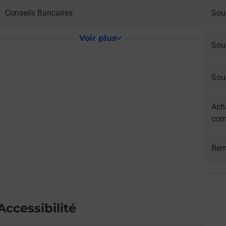
Conseils Bancaires
Sous
Voir plus
Sou
Sous
Acha
com
Rem
Accessibilité