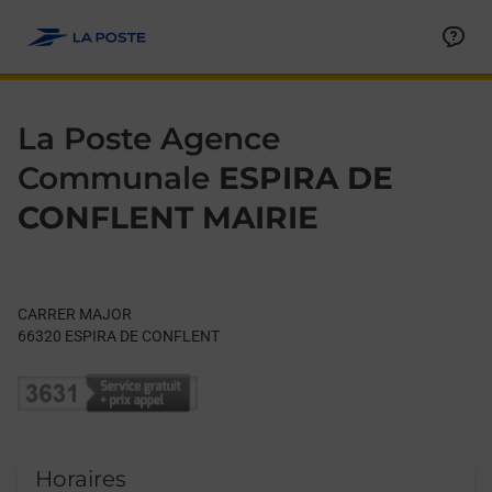
Le lien s'ouvre dans un nouvel onglet
Allez au contenu
Day of the Week
Get directions to La Poste Agence Communale at CARRER MA
Hours
La Poste Agence
Communale
ESPIRA DE
CONFLENT MAIRIE
CARRER MAJOR
66320
ESPIRA DE CONFLENT
Horaires