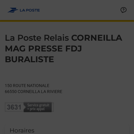
Le lien s'ouvre dans un nouvel onglet
Allez au contenu
Day of the Week
Get directions to La Poste Relais at 150 ROUTE NATIONALE CO
Hours
La Poste Relais
CORNEILLA
MAG PRESSE FDJ
BURALISTE
150 ROUTE NATIONALE
66550
CORNEILLA LA RIVIERE
Horaires