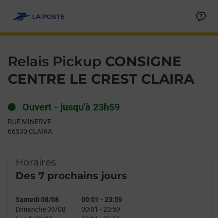
Le lien s'ouvre dans un nouvel onglet
Allez au contenu
Day of the Week
Get directions to Relais Pickup at RUE MINERVE CLAIRA,
Hours
Relais Pickup
CONSIGNE
CENTRE LE CREST CLAIRA
Ouvert
-
jusqu'à
23h59
RUE MINERVE
66530
CLAIRA
Horaires
Des 7 prochains jours
Samedi 08/08
00:01
-
23:59
Dimanche 09/08
00:01
-
23:59