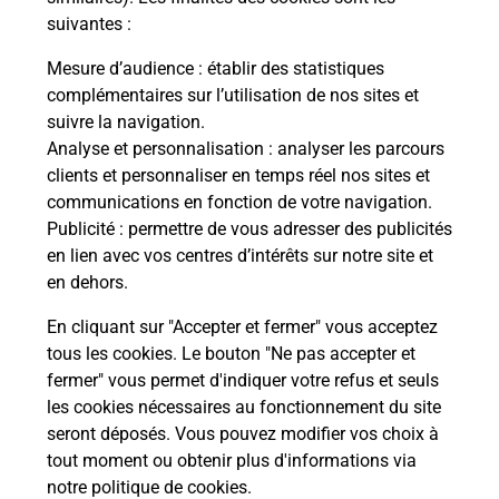
suivantes :
La Poste
Mesure d’audience
: établir des statistiques
en ligne
complémentaires sur l’utilisation de nos sites et
suivre la navigation.
Ouvert 24h/24
Analyse et personnalisation
: analyser les parcours
clients et personnaliser en temps réel nos sites et
En savoir plus
communications en fonction de votre navigation.
Publicité
: permettre de vous adresser des publicités
en lien avec vos centres d’intérêts sur notre site et
Recherchez un autre point de contact
en dehors.
En cliquant sur "Accepter et fermer" vous acceptez
tous les cookies. Le bouton "Ne pas accepter et
Localiser
Liste
Pyrénées-Orientales
CLAIRA
fermer" vous permet d'indiquer votre refus et seuls
CONSIGNE CENTRE LE CREST CLAIRA
les cookies nécessaires au fonctionnement du site
seront déposés. Vous pouvez modifier vos choix à
tout moment ou obtenir plus d'informations via
notre politique de cookies
.