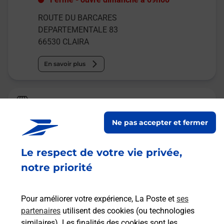
ROUTE DU BARCARES
DEPARTEMENTALE 83
66530
CLAIRA
En savoir plus
Relais Pickup
LE PIANENC TABAC
Ne pas accepter et fermer
Fermé
-
ouvre dimanche à
08h00
Le respect de votre vie privée,
4 AVENUE DU MARECHAL JOFFRE
66380
PIA
notre priorité
En savoir plus
Pour améliorer votre expérience, La Poste et
ses
partenaires
utilisent des cookies (ou technologies
Malin !
similaires). Les finalités des cookies sont les