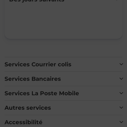
Mardi
Fermé
Mercredi
Fermé
Jeudi
Fermé
Vendredi
Fermé
Samedi
Fermé
Dimanche
Fermé
Services Courrier colis
Services Bancaires
Services La Poste Mobile
Autres services
Accessibilité