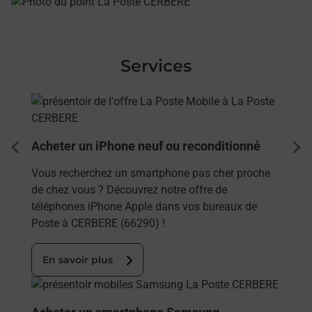
Services
En savoir plus
Acheter un iPhone neuf ou reconditionné
dent
sui
Vous recherchez un smartphone pas cher proche
de chez vous ? Découvrez notre offre de
téléphones iPhone Apple dans vos bureaux de
Poste à CERBERE (66290) !
En savoir plus
En savoir plus