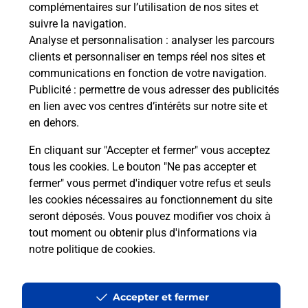
complémentaires sur l’utilisation de nos sites et
En savoir plus
suivre la navigation.
Envoyer un colis
Analyse et personnalisation
: analyser les parcours
clients et personnaliser en temps réel nos sites et
Vous souhaitez envoyer un colis depuis : CERBERE
communications en fonction de votre navigation.
(66290) ? Découvrez toutes les solutions
Publicité
: permettre de vous adresser des publicités
proposées par La Poste.
en lien avec vos centres d’intérêts sur notre site et
en dehors.
En savoir plus
En cliquant sur "Accepter et fermer" vous acceptez
tous les cookies. Le bouton "Ne pas accepter et
fermer" vous permet d'indiquer votre refus et seuls
Localiser
Liste
Pyrénées-Orientales
CERBERE
CERBERE
les cookies nécessaires au fonctionnement du site
seront déposés. Vous pouvez modifier vos choix à
tout moment ou obtenir plus d'informations via
notre politique de cookies
.
Plan du site
Accessibilité : partiellement conforme
Accepter et fermer