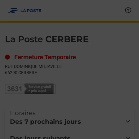
Le lien s'ouvre dans un nouvel onglet
Allez au contenu
Day of the Week
Get directions to La Poste at RUE DOMINIQUE MITJAVILLE CER
Hours
La Poste
CERBERE
Fermeture Temporaire
RUE DOMINIQUE MITJAVILLE
66290
CERBERE
Horaires
Des 7 prochains jours
Lundi
Fermé
Des jours suivants