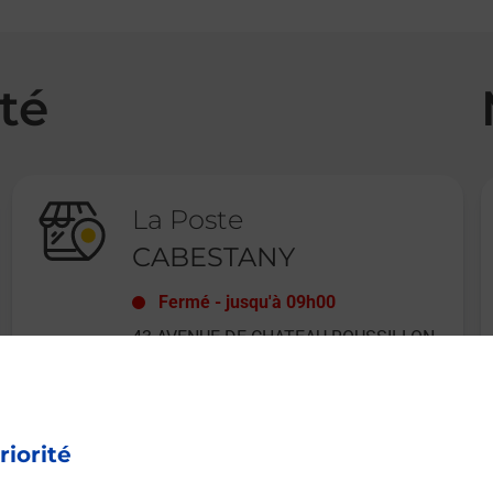
té
La Poste
CABESTANY
Fermé
-
jusqu'à
09h00
43 AVENUE DE CHATEAU ROUSSILLON
66330
CABESTANY
riorité
En savoir plus