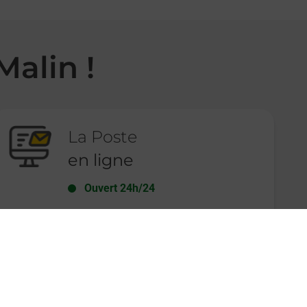
Malin !
La Poste
en ligne
Ouvert 24h/24
En savoir plus