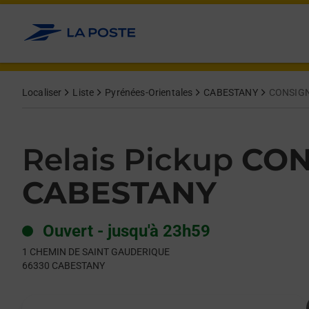
Le lien s'ouvre dans un nouvel onglet
Allez au contenu
Day of the Week
Get directions to Relais Pickup at 1 CHEMIN DE SAINT GAUD
Hours
Localiser
Liste
Pyrénées-Orientales
CABESTANY
CONSIGN
Relais Pickup
CON
CABESTANY
Ouvert
-
jusqu'à
23h59
1 CHEMIN DE SAINT GAUDERIQUE
66330
CABESTANY