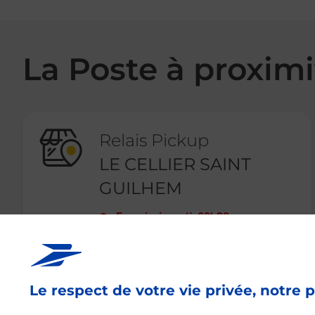
La Poste à proximi
Relais Pickup
LE CELLIER SAINT
GUILHEM
Fermé
-
jusqu'à
09h30
5 RUE DU MOULINAS
66330
CABESTANY
Le respect de votre vie privée, notre p
En savoir plus