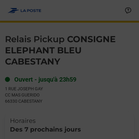
Le lien s'ouvre dans un nouvel onglet
Allez au contenu
Day of the Week
Get directions to Relais Pickup at 1 RUE JOSEPH GAY CABESTA
Hours
Relais Pickup
CONSIGNE
ELEPHANT BLEU
CABESTANY
Ouvert
-
jusqu'à
23h59
1 RUE JOSEPH GAY
CC MAS GUERIDO
66330
CABESTANY
Horaires
Des 7 prochains jours