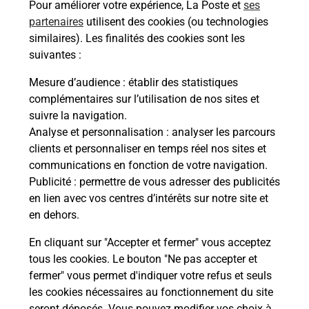
Pour améliorer votre expérience, La Poste et
ses
partenaires
utilisent des cookies (ou technologies
Malin !
similaires). Les finalités des cookies sont les
suivantes :
La Poste
Mesure d’audience
: établir des statistiques
en ligne
complémentaires sur l’utilisation de nos sites et
suivre la navigation.
Ouvert 24h/24
Analyse et personnalisation
: analyser les parcours
clients et personnaliser en temps réel nos sites et
En savoir plus
communications en fonction de votre navigation.
Publicité
: permettre de vous adresser des publicités
en lien avec vos centres d’intérêts sur notre site et
Recherchez un autre point de contact
en dehors.
En cliquant sur "Accepter et fermer" vous acceptez
tous les cookies. Le bouton "Ne pas accepter et
Localiser
Liste
Pyrénées-Orientales
CABESTANY
fermer" vous permet d'indiquer votre refus et seuls
CONSIGNE ELEPHANT BLEU CABESTANY
les cookies nécessaires au fonctionnement du site
seront déposés. Vous pouvez modifier vos choix à