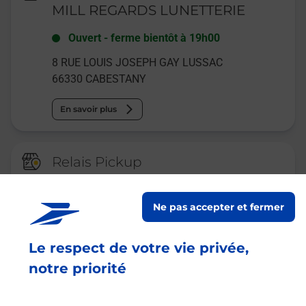
MILL REGARDS LUNETTERIE
Ouvert
-
ferme bientôt à
19h00
8 RUE LOUIS JOSEPH GAY LUSSAC
66330
CABESTANY
En savoir plus
Relais Pickup
CONSIGNE INTERMARCHE
CABESTANY
Ne pas accepter et fermer
Ouvert
-
jusqu'à
23h59
Le respect de votre vie privée,
4 RUE LOUIS JOSEPH GAY LUSSAC
66330
CABESTANY
notre priorité
En savoir plus