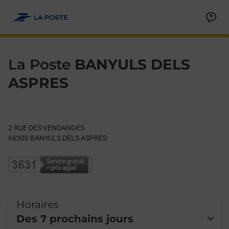
Le lien s'ouvre dans un nouvel onglet
Allez au contenu
Day of the Week
Get directions to La Poste at 2 RUE DES VENDANGES BANYUL
Hours
La Poste
BANYULS DELS
ASPRES
2 RUE DES VENDANGES
66300
BANYULS DELS ASPRES
Horaires
Des 7 prochains jours