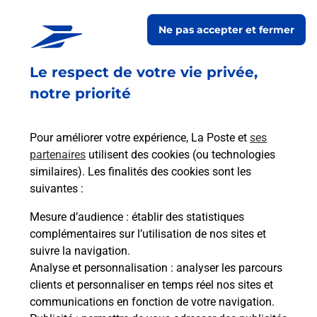
En savoir plus
Ne pas accepter et fermer
En savoir plus
Envoyer un colis
Le respect de votre vie privée,
Vous souhaitez envoyer un colis depuis :
notre priorité
BANYULS DELS ASPRES (66300) ? Découvrez
toutes les solutions proposées par La Poste.
Pour améliorer votre expérience, La Poste et
ses
partenaires
utilisent des cookies (ou technologies
En savoir plus
similaires). Les finalités des cookies sont les
En savoir plus
suivantes :
Mesure d’audience
: établir des statistiques
Souscrire à la téléassistance
complémentaires sur l’utilisation de nos sites et
suivre la navigation.
Besoin d’un système de téléassistance à l’intérieur
Analyse et personnalisation
: analyser les parcours
et/ou à l’extérieur de votre domicile ? Découvrez
clients et personnaliser en temps réel nos sites et
les offres téléalarme dans votre bureau de Poste à
communications en fonction de votre navigation.
BANYULS DELS ASPRES.