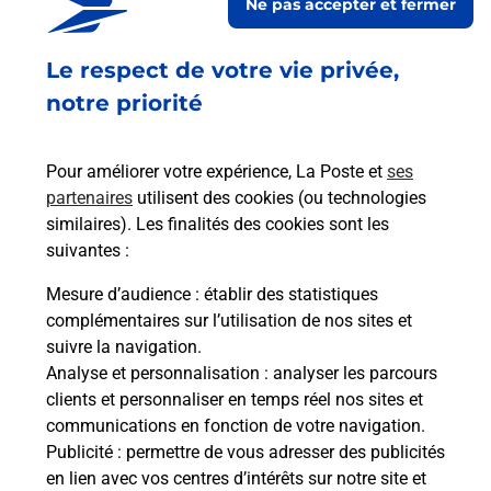
Ne pas accepter et fermer
quelques clics, rendez-vous sur laposte.fr.
Le respect de votre vie privée,
Retrouvez toutes nos offres en ligne sur notre site
notre priorité
Pour améliorer votre expérience, La Poste et
ses
partenaires
utilisent des cookies (ou technologies
similaires). Les finalités des cookies sont les
suivantes :
Mesure d’audience
: établir des statistiques
complémentaires sur l’utilisation de nos sites et
suivre la navigation.
Analyse et personnalisation
: analyser les parcours
clients et personnaliser en temps réel nos sites et
communications en fonction de votre navigation.
Publicité
: permettre de vous adresser des publicités
en lien avec vos centres d’intérêts sur notre site et