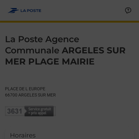
Le lien s'ouvre dans un nouvel onglet
Allez au contenu
Day of the Week
Get directions to La Poste Agence Communale at PLACE DE 
Hours
La Poste Agence
Communale
ARGELES SUR
MER PLAGE MAIRIE
PLACE DE L EUROPE
66700
ARGELES SUR MER
Horaires