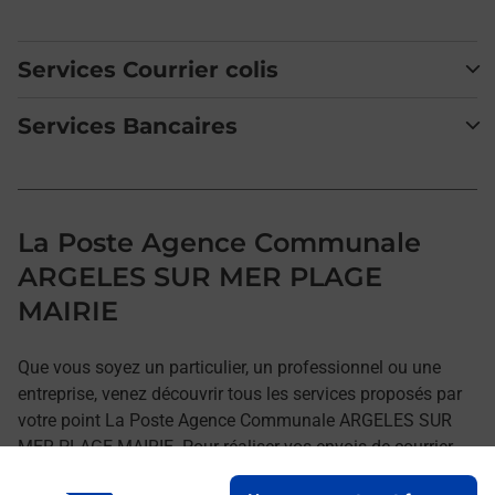
Services Courrier colis
Services Bancaires
La Poste Agence Communale
ARGELES SUR MER PLAGE
MAIRIE
Que vous soyez un particulier, un professionnel ou une
entreprise, venez découvrir tous les services proposés par
votre point La Poste Agence Communale ARGELES SUR
MER PLAGE MAIRIE. Pour réaliser vos envois de courrier,
colis, lettre recommandée ou encore l'achat de timbres en