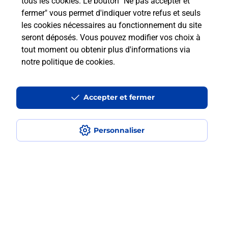
tous les cookies. Le bouton "Ne pas accepter et
?
fermer" vous permet d'indiquer votre refus et seuls
les cookies nécessaires au fonctionnement du site
seront déposés. Vous pouvez modifier vos choix à
Comment faire des photocopies ?
tout moment ou obtenir plus d'informations via
notre politique de cookies
.
Localiser
Liste
Pyrénées Atlantiques
ST JEAN DE LUZ
SAINT JEAN DE LUZ
Photocopier
Accepter et fermer
Personnaliser
Plan du site
Accessibilité : partiellement conforme
Conditions contractuelles
Mentions légales