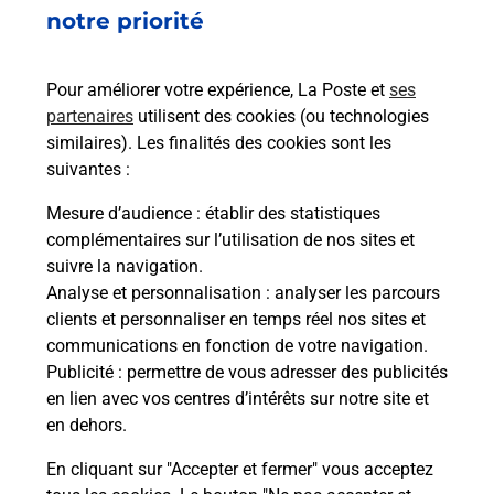
notre priorité
En
Envoyer un colis
Pour améliorer votre expérience, La Poste et
ses
Vous souhaitez envoyer un colis depuis : SAINT
partenaires
utilisent des cookies (ou technologies
JEAN DE LUZ (64500) ? Découvrez toutes les
similaires). Les finalités des cookies sont les
solutions proposées par La Poste.
suivantes :
Mesure d’audience
: établir des statistiques
En savoir plus
complémentaires sur l’utilisation de nos sites et
suivre la navigation.
Analyse et personnalisation
: analyser les parcours
clients et personnaliser en temps réel nos sites et
Questions fréquemment posées
communications en fonction de votre navigation.
Publicité
: permettre de vous adresser des publicités
en lien avec vos centres d’intérêts sur notre site et
en dehors.
Quel est le prix d’une photocopie ?
En cliquant sur "Accepter et fermer" vous acceptez
Où faire des photocopies à proximité