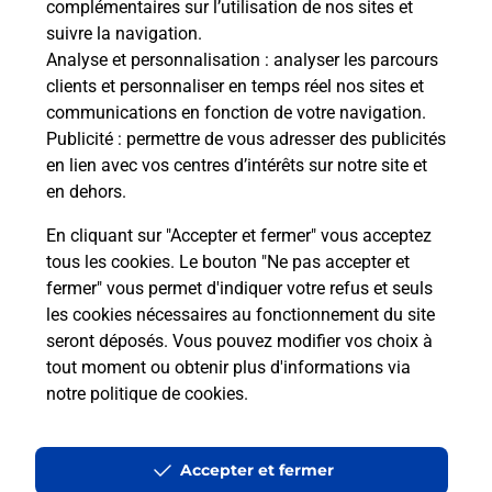
complémentaires sur l’utilisation de nos sites et
suivre la navigation.
Analyse et personnalisation
: analyser les parcours
clients et personnaliser en temps réel nos sites et
Questions fréquemment posées
communications en fonction de votre navigation.
Publicité
: permettre de vous adresser des publicités
en lien avec vos centres d’intérêts sur notre site et
en dehors.
Quel réseau utilise La Poste Mobile ?
En cliquant sur "Accepter et fermer" vous acceptez
Est-ce que je peux garder mon
tous les cookies. Le bouton "Ne pas accepter et
numéro de mobile gratuitement ?
fermer" vous permet d'indiquer votre refus et seuls
les cookies nécessaires au fonctionnement du site
seront déposés. Vous pouvez modifier vos choix à
Est-ce que je peux bénéficier de la 5G
avec La Poste Mobile ?
tout moment ou obtenir plus d'informations via
notre politique de cookies
.
Est-ce que je peux utiliser mon forfait
à l’étranger avec La Poste Mobile ?
Accepter et fermer