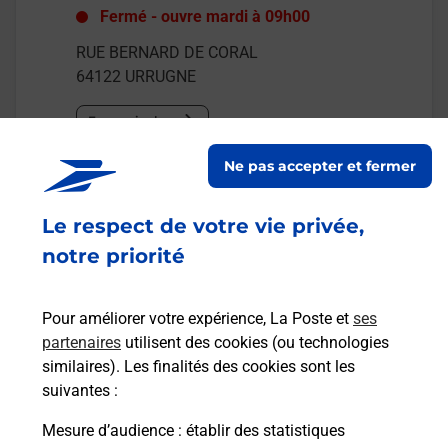
Fermé
-
ouvre mardi à
09h00
RUE BERNARD DE CORAL
64122
URRUGNE
En savoir plus
Ne pas accepter et fermer
Malin !
Le respect de votre vie privée,
La Poste
notre priorité
en ligne
Ouvert 24h/24
Pour améliorer votre expérience, La Poste et
ses
partenaires
utilisent des cookies (ou technologies
En savoir plus
similaires). Les finalités des cookies sont les
suivantes :
Mesure d’audience
: établir des statistiques
Recherchez un autre point de contact