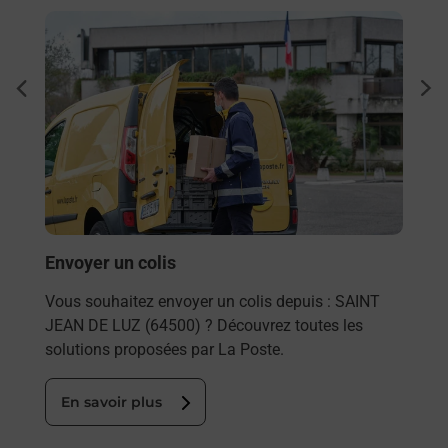
En savoir plus
En sa
 St
Ache
dent
sui
osée
Vous
de c
télé
Post
En
Envoyer un colis
Vous souhaitez envoyer un colis depuis : SAINT
JEAN DE LUZ (64500) ? Découvrez toutes les
solutions proposées par La Poste.
En savoir plus