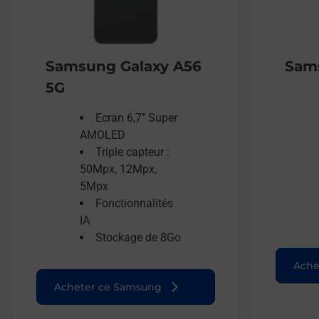
Samsung Galaxy A56
Sams
5G
Ecran 6,7’’ Super
AMOLED
Triple capteur :
50Mpx, 12Mpx,
5Mpx
Fonctionnalités
IA
Stockage de 8Go
Ache
Acheter ce Samsung