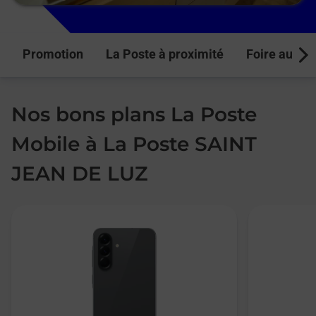
Promotion
La Poste à proximité
Foire aux q
Next
Nos bons plans La Poste
Mobile à La Poste SAINT
JEAN DE LUZ