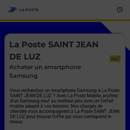
Le lien s'ouvre dans un nouvel onglet
Allez au contenu
Afficher ou masquer la réponse
Afficher ou masquer la réponse
Afficher ou masquer la réponse
Afficher ou masquer la réponse
Afficher ou masquer la réponse
Afficher ou masquer la réponse
Le lien s'ouvre dans un nouvel onglet
La Poste SAINT JEAN
DE LUZ
Acheter un smartphone
Samsung
Vous recherchez un smartphone Samsung à
La Poste
SAINT JEAN DE LUZ
? Avec La Poste Mobile, profitez
d’un Samsung neuf au meilleur prix avec un forfait
mobile adapté à vos besoins. Nos chargés de
clientèle vous accompagnent à
La Poste SAINT JEAN
DE LUZ
pour trouver l’offre qui vous correspond le
mieux.