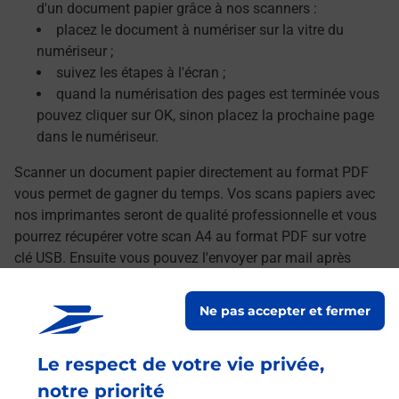
d'un document papier grâce à nos scanners :
placez le document à numériser sur la vitre du
numériseur ;
suivez les étapes à l'écran ;
quand la numérisation des pages est terminée vous
pouvez cliquer sur OK, sinon placez la prochaine page
dans le numériseur.
Scanner un document papier directement au format PDF
vous permet de gagner du temps. Vos scans papiers avec
nos imprimantes seront de qualité professionnelle et vous
pourrez récupérer votre scan A4 au format PDF sur votre
clé USB. Ensuite vous pouvez l'envoyer par mail après
avoir transféré vos documents numérisés sur votre
ordinateur.
Ne pas accepter et fermer
Le lien s'ouvre dans un nouvel onglet
Localiser les scanners à proximité
Le respect de votre vie privée,
notre priorité