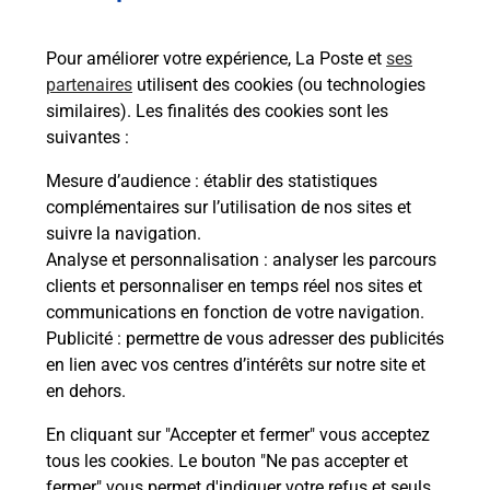
Services
Pour améliorer votre expérience, La Poste et
ses
partenaires
utilisent des cookies (ou technologies
En savoir plus
En sa
similaires). Les finalités des cookies sont les
suivantes :
à
Ache
Mesure d’audience
: établir des statistiques
dent
sui
complémentaires sur l’utilisation de nos sites et
Vous
suivre la navigation.
de c
Analyse et personnalisation
: analyser les parcours
télé
clients et personnaliser en temps réel nos sites et
Post
communications en fonction de votre navigation.
Publicité
: permettre de vous adresser des publicités
En
en lien avec vos centres d’intérêts sur notre site et
Envoyer un colis
en dehors.
Vous souhaitez envoyer un colis depuis : OLORON
En cliquant sur "Accepter et fermer" vous acceptez
STE MARIE (64400) ? Découvrez toutes les
tous les cookies. Le bouton "Ne pas accepter et
solutions proposées par La Poste.
fermer" vous permet d'indiquer votre refus et seuls