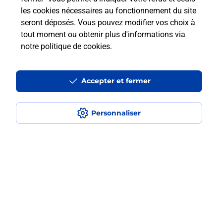
les cookies nécessaires au fonctionnement du site
En savoir plus
seront déposés. Vous pouvez modifier vos choix à
tout moment ou obtenir plus d'informations via
notre politique de cookies
.
Questions fréquemment posées
Accepter et fermer
Quel est le prix d’une numérisation ?
Personnaliser
Où faire des numérisations à
proximité ?
Comment numériser un document ?
Localiser
Liste
Pyrénées Atlantiques