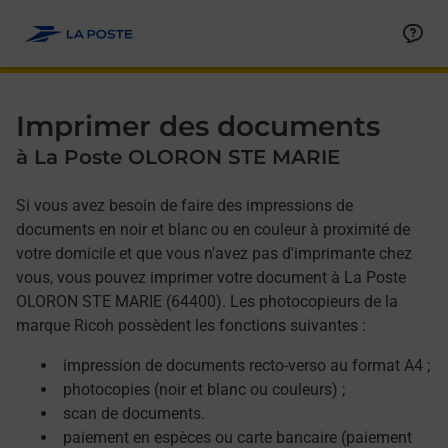
Allez au contenu
Afficher ou masquer la réponse
Afficher ou masquer la réponse
Afficher ou masquer la réponse
Afficher ou masquer la réponse
Imprimer des documents
à La Poste OLORON STE MARIE
Si vous avez besoin de faire des impressions de
documents en noir et blanc ou en couleur à proximité de
votre domicile et que vous n'avez pas d'imprimante chez
vous, vous pouvez imprimer votre document à La Poste
OLORON STE MARIE (64400). Les photocopieurs de la
marque Ricoh possèdent les fonctions suivantes :
impression de documents recto-verso au format A4 ;
photocopies (noir et blanc ou couleurs) ;
scan de documents.
paiement en espèces ou carte bancaire (paiement