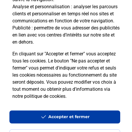
Analyse et personnalisation
: analyser les parcours
Vous souhaitez envoyer un colis depuis : OLORON
clients et personnaliser en temps réel nos sites et
STE MARIE (64400) ? Découvrez toutes les
communications en fonction de votre navigation.
solutions proposées par La Poste.
Publicité
: permettre de vous adresser des publicités
en lien avec vos centres d’intérêts sur notre site et
En savoir plus
en dehors.
En cliquant sur "Accepter et fermer" vous acceptez
tous les cookies. Le bouton "Ne pas accepter et
fermer" vous permet d'indiquer votre refus et seuls
Questions fréquemment posées
les cookies nécessaires au fonctionnement du site
seront déposés. Vous pouvez modifier vos choix à
tout moment ou obtenir plus d'informations via
Quel est le prix d’une impression ?
notre politique de cookies
.
Où imprimer des documents autour
Accepter et fermer
de moi ?