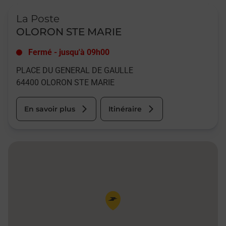
Le lien s'ouvre dans un nouvel onglet
La Poste
OLORON STE MARIE
Fermé
-
jusqu'à
09h00
PLACE DU GENERAL DE GAULLE
64400
OLORON STE MARIE
En savoir plus
Itinéraire
Pin de la carte