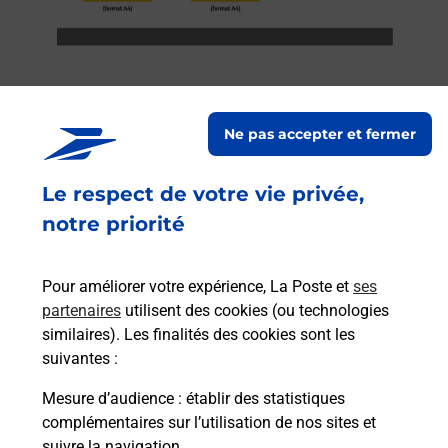
Ne pas accepter et fermer
Services
Le respect de votre vie privée,
En savoir plus
En sa
notre priorité
à
Ache
dent
sui
Pour améliorer votre expérience, La Poste et
ses
Vous
partenaires
utilisent des cookies (ou technologies
de c
similaires). Les finalités des cookies sont les
télé
suivantes :
Post
Mesure d’audience
: établir des statistiques
complémentaires sur l’utilisation de nos sites et
En
Envoyer un colis
suivre la navigation.