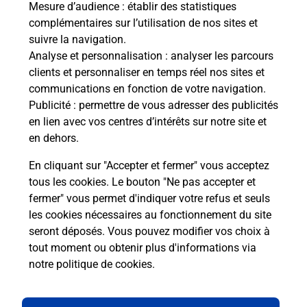
Mesure d’audience
: établir des statistiques
S'inscrire au code de la route
complémentaires sur l’utilisation de nos sites et
suivre la navigation.
Vous cherchez à passer votre code de la route auto
Analyse et personnalisation
: analyser les parcours
ou moto dans la commune Anglet ? Découvrez
clients et personnaliser en temps réel nos sites et
toutes nos solutions.
communications en fonction de votre navigation.
Publicité
: permettre de vous adresser des publicités
En savoir plus
en lien avec vos centres d’intérêts sur notre site et
en dehors.
En cliquant sur "Accepter et fermer" vous acceptez
tous les cookies. Le bouton "Ne pas accepter et
Localiser
Liste
Liste - téléassistance
fermer" vous permet d'indiquer votre refus et seuls
Pyrénées Atlantiques - téléassistance
Anglet - téléassistance
les cookies nécessaires au fonctionnement du site
seront déposés. Vous pouvez modifier vos choix à
tout moment ou obtenir plus d'informations via
notre politique de cookies
.
Plan du site