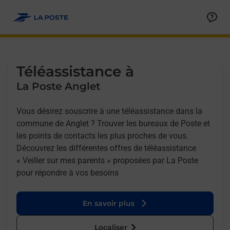
Allez au contenu
Afficher ou masquer la réponse
Afficher ou masquer la réponse
Afficher ou masquer la réponse
Téléassistance à
La Poste Anglet
Vous désirez souscrire à une téléassistance dans la
commune de Anglet ? Trouver les bureaux de Poste et
les points de contacts les plus proches de vous.
Découvrez les différentes offres de téléassistance
« Veiller sur mes parents » proposées par La Poste
pour répondre à vos besoins
En savoir plus
Localiser