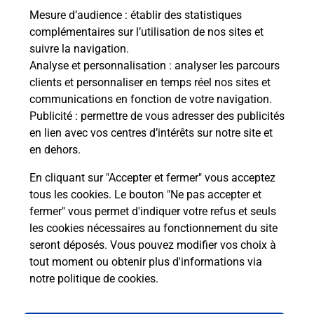
En savoir plus
Mesure d’audience
: établir des statistiques
complémentaires sur l’utilisation de nos sites et
En savoir plus
suivre la navigation.
Imprimer des documents
Analyse et personnalisation
: analyser les parcours
clients et personnaliser en temps réel nos sites et
Vous cherchez à faire des impressions à ANGLET
communications en fonction de votre navigation.
(64600) ? Retrouvez une imprimante dans votre
Publicité
: permettre de vous adresser des publicités
bureau de Poste.
en lien avec vos centres d’intérêts sur notre site et
en dehors.
En savoir plus
En cliquant sur "Accepter et fermer" vous acceptez
tous les cookies. Le bouton "Ne pas accepter et
fermer" vous permet d'indiquer votre refus et seuls
Localiser
Liste
Pyrénées Atlantiques
ANGLET
ANGLET
les cookies nécessaires au fonctionnement du site
seront déposés. Vous pouvez modifier vos choix à
tout moment ou obtenir plus d'informations via
notre politique de cookies
.
Plan du site