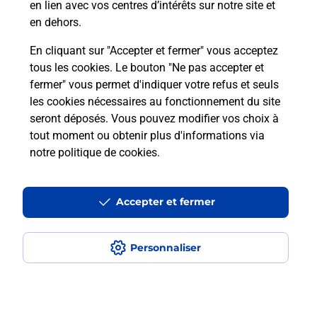
En
en lien avec vos centres d’intérêts sur notre site et
Envoyer un colis
en dehors.
Vous souhaitez envoyer un colis depuis : ANGLET
En cliquant sur "Accepter et fermer" vous acceptez
(64600) ? Découvrez toutes les solutions
tous les cookies. Le bouton "Ne pas accepter et
proposées par La Poste.
fermer" vous permet d'indiquer votre refus et seuls
les cookies nécessaires au fonctionnement du site
En savoir plus
seront déposés. Vous pouvez modifier vos choix à
tout moment ou obtenir plus d'informations via
notre politique de cookies
.
Questions fréquemment posées
Accepter et fermer
Quel est le prix d’une photocopie ?
Personnaliser
Où faire des photocopies à proximité
?