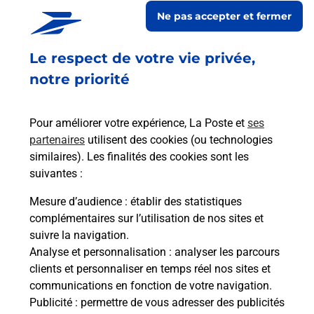
Ne pas accepter et fermer
Le lien s'ouvre dans un nouvel onglet
En savoir plus
Le respect de votre vie privée,
notre priorité
Services
Pour améliorer votre expérience, La Poste et
ses
partenaires
utilisent des cookies (ou technologies
En savoir plus
En sa
similaires). Les finalités des cookies sont les
suivantes :
Ache
Mesure d’audience
: établir des statistiques
dent
sui
GLET
complémentaires sur l’utilisation de nos sites et
re
Vous
suivre la navigation.
de c
Analyse et personnalisation
: analyser les parcours
télé
clients et personnaliser en temps réel nos sites et
Post
communications en fonction de votre navigation.
Publicité
: permettre de vous adresser des publicités