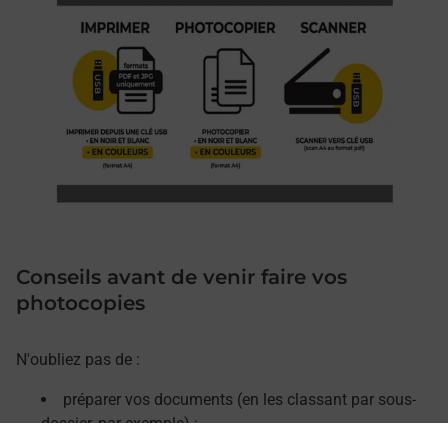
Conseils avant de venir faire vos
photocopies
N'oubliez pas de :
préparer vos documents (en les classant par sous-
dossier, par exemple) ;
retirer les agrafes, trombones et décorner vos pages.