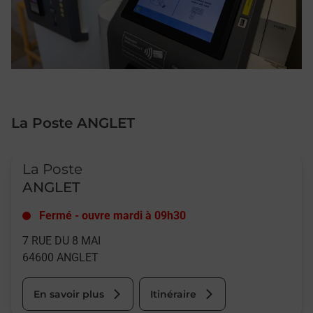
La Poste ANGLET
Le lien s'ouvre dans un nouvel onglet
La Poste
ANGLET
Fermé
-
ouvre mardi à
09h30
7 RUE DU 8 MAI
64600
ANGLET
En savoir plus
Itinéraire