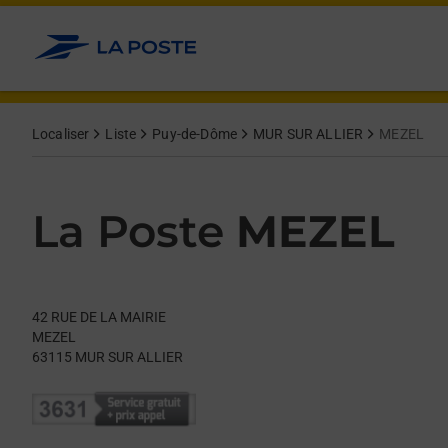
Le lien s'ouvre dans un nouvel onglet
Allez au contenu
Day of the Week
Get directions to La Poste at 42 RUE DE LA MAIRIE MUR SUR AL
Hours
Localiser
Liste
Puy-de-Dôme
MUR SUR ALLIER
MEZEL
La Poste
MEZEL
42 RUE DE LA MAIRIE
MEZEL
63115
MUR SUR ALLIER