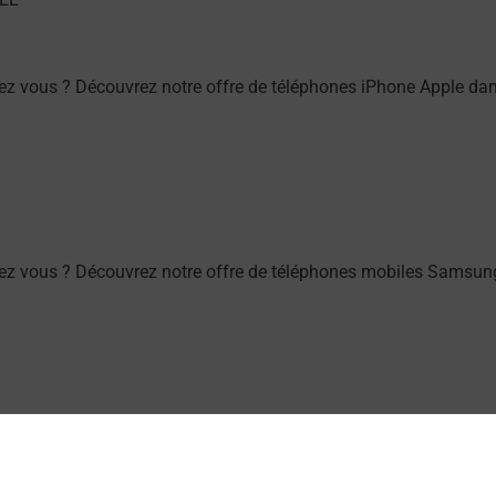
z vous ? Découvrez notre offre de téléphones iPhone Apple da
ez vous ? Découvrez notre offre de téléphones mobiles Samsun
) ? Découvrez toutes les solutions proposées par La Poste.