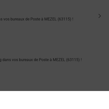
suiva
ns vos bureaux de Poste à MEZEL (63115) !
g dans vos bureaux de Poste à MEZEL (63115) !