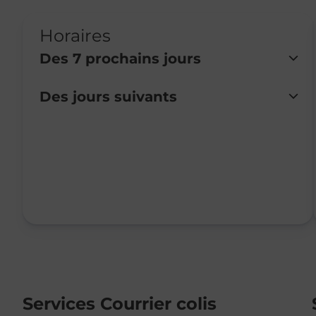
Horaires
Des 7 prochains jours
Des jours suivants
Lundi
Fermé
Mardi
Fermé
Mercredi
Fermé
Jeudi
Fermé
Vendredi
13:30
-
16:30
Samedi
09:00
-
12:00
Dimanche
Fermé
Services Courrier colis