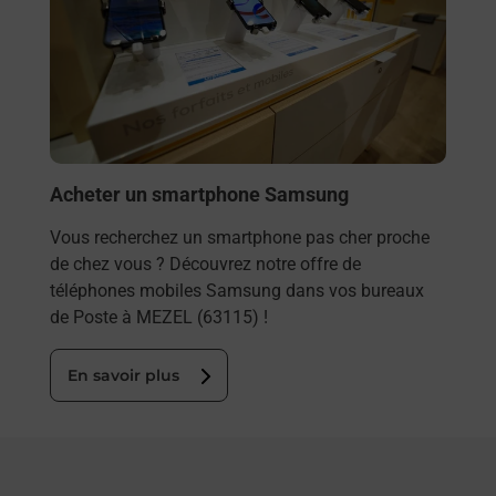
rieur
(631
ez
prop
ste à
En
Acheter un smartphone Samsung
Vous recherchez un smartphone pas cher proche
de chez vous ? Découvrez notre offre de
téléphones mobiles Samsung dans vos bureaux
de Poste à MEZEL (63115) !
En savoir plus