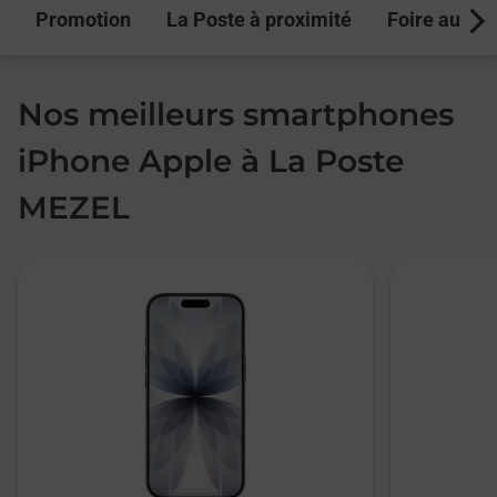
Promotion
La Poste à proximité
Foire aux q
Next
Nos meilleurs smartphones
iPhone Apple à La Poste
MEZEL