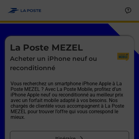
Le lien s'ouvre dans un nouvel onglet
Allez au contenu
Afficher ou masquer la réponse
Afficher ou masquer la réponse
Afficher ou masquer la réponse
Afficher ou masquer la réponse
Afficher ou masquer la réponse
Afficher ou masquer la réponse
Le lien s'ouvre dans un nouvel onglet
La Poste MEZEL
Acheter un iPhone neuf ou
reconditionné
Vous recherchez un smartphone iPhone Apple à
La
Poste MEZEL
? Avec La Poste Mobile, profitez d’un
iPhone Apple neuf ou reconditionné au meilleur prix
avec un forfait mobile adapté à vos besoins. Nos
chargés de clientèle vous accompagnent à
La Poste
MEZEL
pour trouver l’offre qui vous correspond le
mieux.
Itinéraire