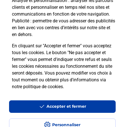
Analyse et personnalisation
: analyser les parcours
clients et personnaliser en temps réel nos sites et
communications en fonction de votre navigation.
Questions fréquemment posées
Publicité
: permettre de vous adresser des publicités
en lien avec vos centres d’intérêts sur notre site et
en dehors.
Quel réseau utilise La Poste Mobile ?
En cliquant sur "Accepter et fermer" vous acceptez
tous les cookies. Le bouton "Ne pas accepter et
Est-ce que je peux garder mon
fermer" vous permet d'indiquer votre refus et seuls
numéro de mobile gratuitement ?
les cookies nécessaires au fonctionnement du site
seront déposés. Vous pouvez modifier vos choix à
Est-ce que je peux bénéficier de la 5G
tout moment ou obtenir plus d'informations via
avec La Poste Mobile ?
notre politique de cookies
.
Est-ce que je peux utiliser mon forfait
à l’étranger avec La Poste Mobile ?
Accepter et fermer
Est-ce que je peux payer mon iPhone
Personnaliser