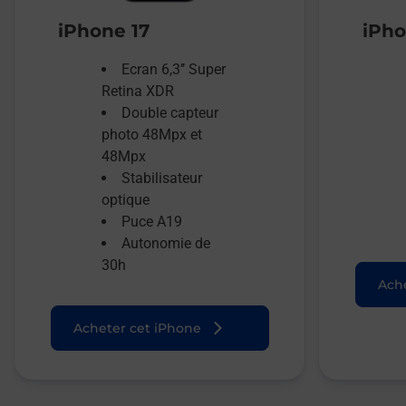
iPhone 17
iPho
Ecran 6,3’’ Super
Retina XDR
Double capteur
photo 48Mpx et
48Mpx
Stabilisateur
optique
Puce A19
Autonomie de
30h
Ache
Acheter cet iPhone