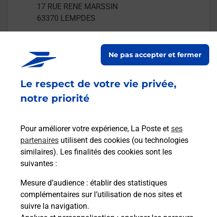
17 RUE RENE MARSSIN
63370
LEMPDES
En savoir plus
Ne pas accepter et fermer
Malin !
Le respect de votre vie privée,
notre priorité
La Poste
en ligne
Pour améliorer votre expérience, La Poste et
ses
Ouvert 24h/24
partenaires
utilisent des cookies (ou technologies
similaires). Les finalités des cookies sont les
En savoir plus
suivantes :
Mesure d’audience
: établir des statistiques
Recherchez un autre point de contact
complémentaires sur l’utilisation de nos sites et
suivre la navigation.