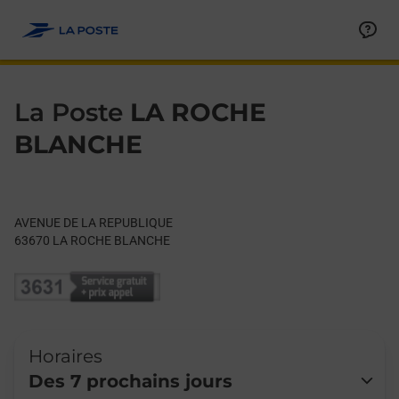
Le lien s'ouvre dans un nouvel onglet
Allez au contenu
Day of the Week
Get directions to La Poste at AVENUE DE LA REPUBLIQUE LA 
Hours
La Poste
LA ROCHE
BLANCHE
AVENUE DE LA REPUBLIQUE
63670
LA ROCHE BLANCHE
Horaires
Des 7 prochains jours