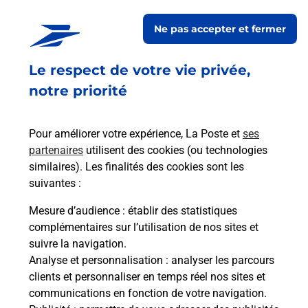
En savoir plus
Ne pas accepter et fermer
En savoir plus
Envoyer un colis
Le respect de votre vie privée,
Vous souhaitez envoyer un colis depuis : LA
notre priorité
ROCHE BLANCHE (63670) ? Découvrez toutes les
solutions proposées par La Poste.
Pour améliorer votre expérience, La Poste et
ses
partenaires
utilisent des cookies (ou technologies
En savoir plus
similaires). Les finalités des cookies sont les
En savoir plus
suivantes :
Mesure d’audience
: établir des statistiques
Souscrire à la téléassistance
complémentaires sur l’utilisation de nos sites et
suivre la navigation.
Besoin d’un système de téléassistance à l’intérieur
Analyse et personnalisation
: analyser les parcours
et/ou à l’extérieur de votre domicile ? Découvrez
clients et personnaliser en temps réel nos sites et
les offres téléalarme dans votre bureau de Poste à
communications en fonction de votre navigation.
LA ROCHE BLANCHE.