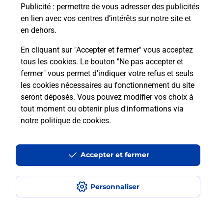
Puis-je passer mon code de la route
Publicité
: permettre de vous adresser des publicités
avec La Poste et sous quelles
en lien avec vos centres d’intérêts sur notre site et
conditions ?
en dehors.
En cliquant sur "Accepter et fermer" vous acceptez
tous les cookies. Le bouton "Ne pas accepter et
fermer" vous permet d'indiquer votre refus et seuls
Localiser
Liste
Puy-de-Dôme
LA ROCHE BLANCHE
les cookies nécessaires au fonctionnement du site
seront déposés. Vous pouvez modifier vos choix à
tout moment ou obtenir plus d'informations via
notre politique de cookies
.
Plan du site
Accessibilité : partiellement conforme
Accepter et fermer
Conditions contractuelles
Personnaliser
Mentions légales