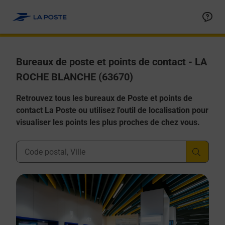
Allez au contenu
Afficher ou masquer la réponse
Afficher ou masquer la réponse
Afficher ou masquer la réponse
Afficher ou masquer la réponse
Afficher ou masquer la réponse
Bureaux de poste et points de contact - LA
ROCHE BLANCHE (63670)
Retrouvez tous les bureaux de Poste et points de
contact La Poste ou utilisez l'outil de localisation pour
visualiser les points les plus proches de chez vous.
Ville, Département, Code Postal