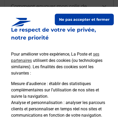
Comment envoyer mon colis de
chez moi ?
Ne pas accepter et fermer
Le respect de votre vie privée,
Est-il possible d’acheter un
notre priorité
emballage directement depuis un
bureau de Poste ?
Pour améliorer votre expérience, La Poste et
ses
partenaires
utilisent des cookies (ou technologies
Comment demander une
similaires). Les finalités des cookies sont les
modification de livraison ?
suivantes :
Mesure d’audience
: établir des statistiques
complémentaires sur l’utilisation de nos sites et
Comment La Poste participe-t-elle
suivre la navigation.
à votre sécurité au quotidien ?
Analyse et personnalisation
: analyser les parcours
clients et personnaliser en temps réel nos sites et
communications en fonction de votre navigation.