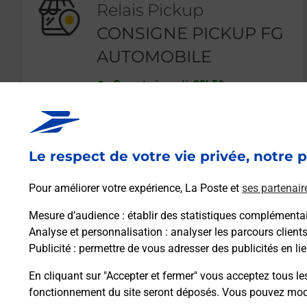
Relais Pickup
CONSIGNE PICKUP FG
AUTOMOBILE
Ouvert
-
jusqu'à
23h59
26 RUE DES DOCKS
58000
NEVERS
Le respect de votre vie privée, notre p
En savoir plus
Pour améliorer votre expérience, La Poste et
ses partenair
Mesure d’audience
: établir des statistiques complémentair
Analyse et personnalisation
: analyser les parcours client
Publicité
: permettre de vous adresser des publicités en lie
En cliquant sur "Accepter et fermer" vous acceptez tous le
fonctionnement du site seront déposés. Vous pouvez modi