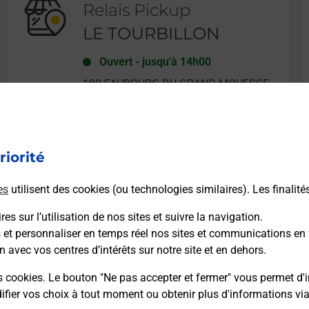
Relais Pickup
LE TOURBILLON
Ouvert
-
jusqu'à
14h00
100 FAUBOURG DU GRAND MOUESSE
58000
NEVERS
riorité
En savoir plus
es
utilisent des cookies (ou technologies similaires). Les finalité
es sur l’utilisation de nos sites et suivre la navigation.
s et personnaliser en temps réel nos sites et communications en 
n avec vos centres d’intérêts sur notre site et en dehors.
Recherchez un autre point de contact
s cookies. Le bouton "Ne pas accepter et fermer" vous permet d'i
fier vos choix à tout moment ou obtenir plus d'informations vi