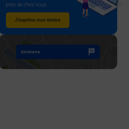
près de chez vous
J'imprime mon timbre
Itinéraire