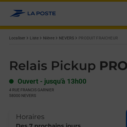
Le lien s'ouvre dans un nouvel onglet
Allez au contenu
Day of the Week
Get directions to Relais Pickup at 4 RUE FRANCIS GARNIER NE
Hours
Localiser
Liste
Nièvre
NEVERS
PRODUIT FRAICHEUR
Relais Pickup
PRO
Ouvert
-
jusqu'à
13h00
4 RUE FRANCIS GARNIER
58000
NEVERS
Horaires
Des 7 prochains jours