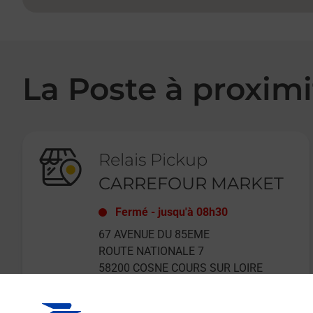
La Poste à proximi
Relais Pickup
CARREFOUR MARKET
Fermé
-
jusqu'à
08h30
67 AVENUE DU 85EME
ROUTE NATIONALE 7
58200
COSNE COURS SUR LOIRE