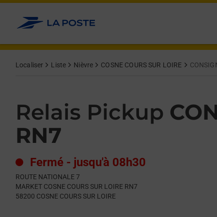
Le lien s'ouvre dans un nouvel onglet
Allez au contenu
Day of the Week
Get directions to Relais Pickup at ROUTE NATIONALE 7 COSNE
Hours
Localiser
Liste
Nièvre
COSNE COURS SUR LOIRE
CONSIG
Relais Pickup
CON
RN7
Fermé
-
jusqu'à
08h30
ROUTE NATIONALE 7
MARKET COSNE COURS SUR LOIRE RN7
58200
COSNE COURS SUR LOIRE