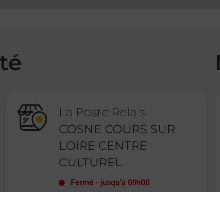
té
La Poste Relais
COSNE COURS SUR
LOIRE CENTRE
CULTUREL
Fermé
-
jusqu'à
09h00
15 RUE DU BERRY
CENTRE SOCIAL ET CULTUREL