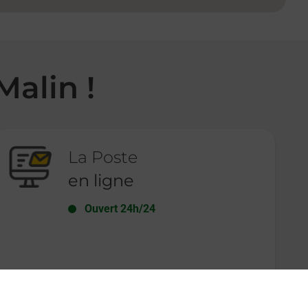
Malin !
La Poste
en ligne
Ouvert 24h/24