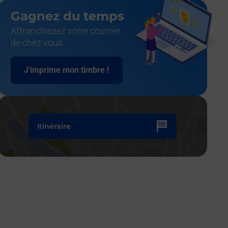
Gagnez du temps
Affranchissez votre courrier
de chez vous
J'imprime mon timbre !
Itinéraire