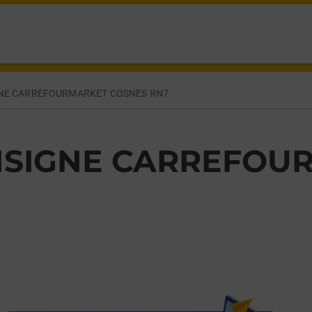
 COURS SUR LOIRE,
NE CARREFOURMARKET COSNES RN7
SIGNE CARREFOU