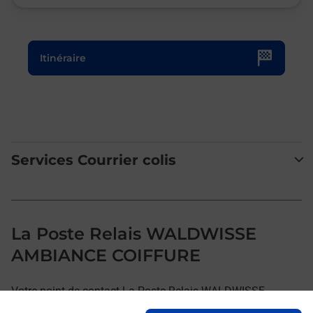
Le lien s'ouvre dans un nouvel onglet
Itinéraire
Services Courrier colis
La Poste Relais WALDWISSE
AMBIANCE COIFFURE
Votre point de contact La Poste Relais WALDWISSE
AMBIANCE COIFFURE vous accueille à WALDWISSE pour