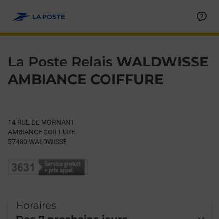
Le lien s'ouvre dans un nouvel onglet
Allez au contenu
Day of the Week
Get directions to La Poste Relais at 14 RUE DE MORNANT WA
Hours
La Poste Relais
WALDWISSE
AMBIANCE COIFFURE
14 RUE DE MORNANT
AMBIANCE COIFFURE
57480
WALDWISSE
Horaires