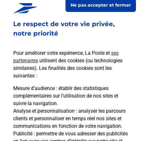
Ne pas accepter et fermer
répondre à vos besoins d'affranchissement Courrier-Colis.
Le respect de votre vie privée,
Retrouvez toutes nos offres en ligne sur notre site
notre priorité
Pour améliorer votre expérience, La Poste et
ses
partenaires
utilisent des cookies (ou technologies
similaires). Les finalités des cookies sont les
suivantes :
Mesure d’audience
: établir des statistiques
complémentaires sur l’utilisation de nos sites et
suivre la navigation.
Analyse et personnalisation
: analyser les parcours
clients et personnaliser en temps réel nos sites et
communications en fonction de votre navigation.
Publicité
: permettre de vous adresser des publicités